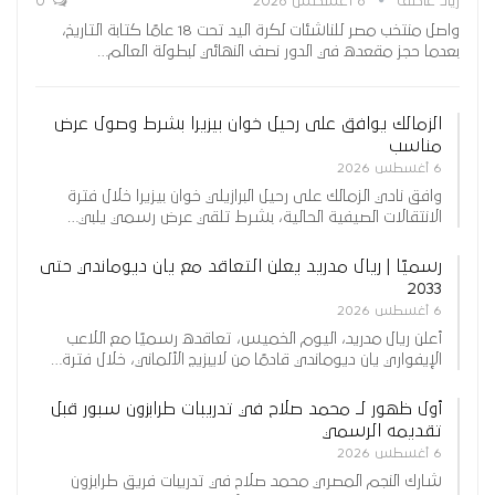
زياد عاطف
6 أغسطس 2026
0
واصل منتخب مصر للناشئات لكرة اليد تحت 18 عامًا كتابة التاريخ،
بعدما حجز مقعده في الدور نصف النهائي لبطولة العالم…
الزمالك يوافق على رحيل خوان بيزيرا بشرط وصول عرض
مناسب
6 أغسطس 2026
وافق نادي الزمالك على رحيل البرازيلي خوان بيزيرا خلال فترة
الانتقالات الصيفية الحالية، بشرط تلقي عرض رسمي يلبي…
رسميًا | ريال مدريد يعلن التعاقد مع يان ديوماندي حتى
2033
6 أغسطس 2026
أعلن ريال مدريد، اليوم الخميس، تعاقده رسميًا مع اللاعب
الإيفواري يان ديوماندي قادمًا من لايبزيج الألماني، خلال فترة…
أول ظهور لـ محمد صلاح في تدريبات طرابزون سبور قبل
تقديمه الرسمي
6 أغسطس 2026
شارك النجم المصري محمد صلاح في تدريبات فريق طرابزون