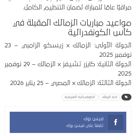
مراقبًا عامًا للمباراة لضمان التنظيم الكامل.
مواعيد مباريات الزمالك المقبلة في
كأس الكونفدرالية
الجولة الأولى: الزمالك × زيسكو الزامبي – 23
نوفمبر 2025
الجولة الثانية: كايزر تشيفز × الزمالك – 29 نوفمبر
2025
الجولة الثالثة: الزمالك × المصري – 25 يناير 2026
اخبار الزمالك
الكونفدرالية الافريقية
فيس بوك
تابعنا على فيس بوك