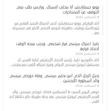
برونو جيمارايش: أنا محارب أرسنال.. ورايس طلب مني
التوقف عن المشاجرات
8 أغسطس 2026
أكد البرازيلي برونو جيمارايش، لاعب أرسنال الجديد القادم من
نيوكاسل يونايتد، جاهزيته لخوض التحدي الأكبر في مسيرته
مع…
تابيا: اعتزال ميسي قرار شخصي.. ويجب منحه الوقت
لاتخاذ قراره
8 أغسطس 2026
أكد كلاوديو تابيا، رئيس الاتحاد الأرجنتيني لكرة القدم، أن
مستقبل ليونيل ميسي الدولي وقرار اعتزاله اللعب مع منتخب…
رحيل الرجل الذي آمن بحلم ميسي.. وفاة خورخي ميسي
والد أسطورة الأرجنتين…
8 أغسطس 2026
توفي اليوم السبت 8 أغسطس 2026، خورخي ميسي، والد
النجم الأرجنتيني ليونيل ميسي، بعد رحلة طويلة كان خلالها أحد
أهم…