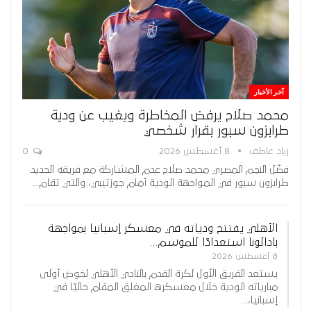
آخر الأخبار
محمد صلاح يرفض المخاطرة ويغيب عن ودية
طرابزون سبور بقرار شخصي
زياد عاطف
8 أغسطس 2026
0
فضّل النجم المصري محمد صلاح عدم المشاركة مع فريقه الجديد
طرابزون سبور في المواجهة الودية أمام جوزتيبي، والتي تقام…
الأهلي يفتتح ودياته في معسكر إسبانيا بمواجهة
بادالونا استعدادًا للموسم…
8 أغسطس 2026
يستعد الفريق الأول لكرة القدم بالنادي الأهلي لخوض أولى
مبارياته الودية خلال معسكره المغلق المقام حاليًا في
إسبانيا،…