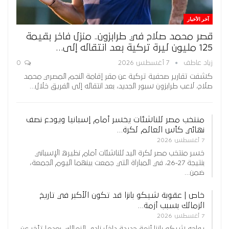
آخر الأخبار
قصر محمد صلاح في طرابزون.. منزل فاخر بقيمة
125 مليون ليرة تركية بعد انتقاله إلى…
زياد عاطف
7 أغسطس 2026
0
كشفت تقارير صحفية تركية عن مقر إقامة النجم المصري محمد
صلاح، لاعب طرابزون سبور الجديد، بعد انتقاله إلى الفريق خلال…
منتخب مصر للناشئات يخسر أمام إسبانيا ويودع نصف
نهائي كأس العالم لكرة…
7 أغسطس 2026
خسر منتخب مصر لكرة اليد للناشئات أمام نظيره الإسباني
بنتيجة 27-26، في المباراة التي جمعت بينهما اليوم الجمعة،
ضمن…
خاص | عقوبة شيكو بانزا قد تكون الأكبر في تاريخ
الزمالك بسبب أزمة…
7 أغسطس 2026
يواجه شيكو بانزا أزمة جديدة داخل نادي الزمالك، بعدما تأخر عن