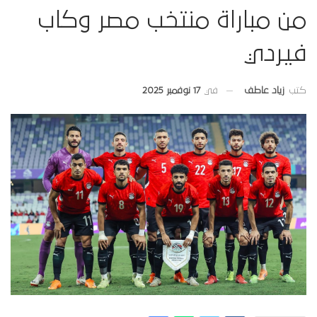
من مباراة منتخب مصر وكاب
فيردي
في
17 نوفمبر 2025
كتب
زياد عاطف