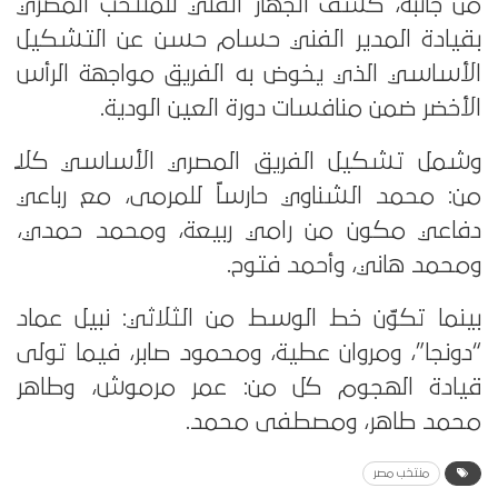
من جانبه، كشف الجهاز الفني للمنتخب المصري
بقيادة المدير الفني حسام حسن عن التشكيل
الأساسي الذي يخوض به الفريق مواجهة الرأس
الأخضر ضمن منافسات دورة العين الودية.
وشمل تشكيل الفريق المصري الأساسي كلاً
من: محمد الشناوي حارساً للمرمى، مع رباعي
دفاعي مكون من رامي ربيعة، ومحمد حمدي،
ومحمد هاني، وأحمد فتوح.
بينما تكوّن خط الوسط من الثلاثي: نبيل عماد
“دونجا”، ومروان عطية، ومحمود صابر، فيما تولى
قيادة الهجوم كل من: عمر مرموش، وطاهر
محمد طاهر، ومصطفى محمد.
منتخب مصر