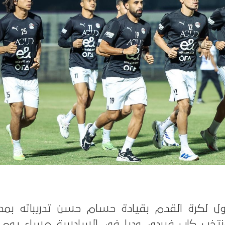
ل لكرة القدم بقيادة حسام حسن تدريباته بمدي
نتخب كاب فيردي وديا في السادسة مساء يوم ال