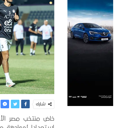
شارك
خاض منتخب مصر الأو
استعدادا لمواجهة م