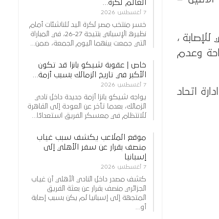
العالم لكرة…
7 أغسطس 2026
خسر منتخب مصر لكرة اليد للناشئات أمام
نظيره الإسباني بنتيجة 27-26، في المباراة
للإصابة ،
التي جمعت بينهما اليوم الجمعة، ضمن…
احة وعدم
خاص | عقوبة شيكو بانزا قد تكون
الأكبر في تاريخ الزمالك بسبب أزمة…
7 أغسطس 2026
رة اتحاد
يواجه شيكو بانزا أزمة جديدة داخل نادي
الزمالك، بعدما تأخر عن العودة إلى القاهرة
للانتظام في معسكر الفريق استعدادًا…
موقع الملاعب يكشف سبب غياب
منصف بقرار عن سفر الأهلي إلى
إسبانيا
7 أغسطس 2026
كشف مصدر داخل النادي الأهلي أن غياب
الجزائري منصف بقرار عن بعثة الفريق
المتجهة إلى إسبانيا لم يكن بسبب إصابة
أو…