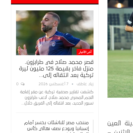
آخر الأخبار
قصر محمد صلاح في طرابزون..
منزل فاخر بقيمة 125 مليون ليرة
تركية بعد انتقاله إلى…
زياد عاطف
7 أغسطس 2026
0
كشفت تقارير صحفية تركية عن مقر إقامة
النجم المصري محمد صلاح، لاعب طرابزون
سبور الجديد، بعد انتقاله إلى الفريق خلال…
منتخب مصر للناشئات يخسر أمام
نة العين
إسبانيا ويودع نصف نهائي كأس
اثنين –