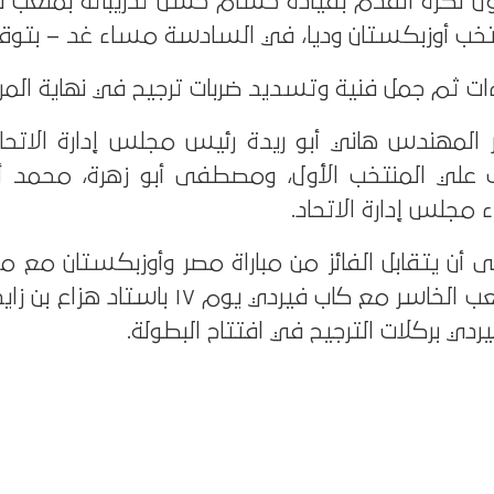
ل لكرة القدم بقيادة حسام حسن تدريباته بملعب نا
تخب أوزبكستان وديا، في السادسة مساء غد – بتوق
ءات ثم جمل فنية وتسديد ضربات ترجيح في نهاية المرا
المهندس هاني أبو ريدة رئيس مجلس إدارة الاتحا
 علي المنتخب الأول، ومصطفى أبو زهرة، محمد 
ء مجلس إدارة الاتحاد.
ى أن يتقابل الفائز من مباراة مصر وأوزبكستان مع من
يوم ١٨ نوفمبر بينما يلعب الخاسر مع كاب فيردي يوم ١٧ 
ردي بركلات الترجيح في افتتاح البطولة.