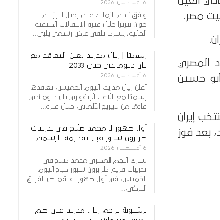
دي العين
6 أغسطس 2026
يت مصر.
وافق نادي الزمالك على رحيل البرازيلي
خوان بيزيرا خلال فترة الانتقالات الصيفية
الحالية، بشرط تلقي عرض رسمي يلبي…
ن.
رسميًا | ريال مدريد يعلن التعاقد مع
د المصري
يان ديوماندي حتى 2033
6 أغسطس 2026
أبو حسين
أعلن ريال مدريد، اليوم الخميس، تعاقده
رسميًا مع اللاعب الإيفواري يان ديوماندي
قادمًا من لايبزيج الألماني، خلال فترة…
تخب إيران
أول ظهور لـ محمد صلاح في تدريبات
باستاد هزاع بن زايد، بعد فوز
طرابزون سبور قبل تقديمه الرسمي
6 أغسطس 2026
شارك النجم المصري محمد صلاح في
تدريبات فريق طرابزون سبور صباح اليوم
الخميس، في أول ظهور له بقميص الفريق
التركي،…
برشلونة يزاحم ريال مدريد على ضم
رودري من مانشستر سيتي