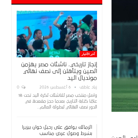
آخر الأخبار
إنجاز تاريخي.. ناشئات مصر يهزمن
الصين ويتأهلن إلى نصف نهائي
مونديال اليد
زياد عاطف
6 أغسطس 2026
0
واصل منتخب مصر للناشئات لكرة اليد تحت 18
عامًا كتابة التاريخ، بعدما حجز مقعده في
الدور نصف النهائي لبطولة العالم…
الزمالك يوافق على رحيل خوان بيزيرا
بشرط وصول عرض مناسب