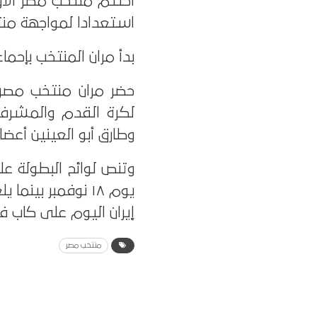
اختتم منتخب مصر الأو
استعدادا لمواجهة من
بدأ مران المنتخب بإحما
حضر مران منتخب مصر 
لكرة القدم والمشرف
وطارق أبو العينين أعضا
وتنص لوائح البطولة عل
إيران اليوم على كاب في
منتخب مصر