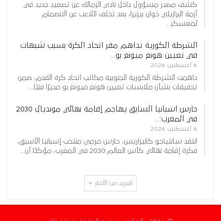
كشف مصدر مسؤول داخل نادي الزمالك عن تصعيد جديد في
أزمة البرازيلي خوان بيزيرا، بعد تخلف اللاعب عن الانضمام
لمعسكر…
الشرطة الكورية تداهم مقر اتحاد الكرة بسبب شبهات
في تعيين هونغ ميونغ بو…
6 أغسطس 2026
داهمت الشرطة الكورية الجنوبية مكاتب اتحاد كرة القدم، ضمن
تحقيقات بشأن ملابسات تعيين هونغ ميونغ بو مديرًا فنيًا…
حارس اسبانيا السابق يهاجم إقامة نهائي مونديال 2030
في المغرب:…
6 أغسطس 2026
انتقد سانتياجو كانيزاريس، حارس مرمى منتخب إسبانيا الأسبق،
فكرة إقامة نهائي كأس العالم 2030 في المغرب، مؤكدًا أن…
المزيد من الأخبار