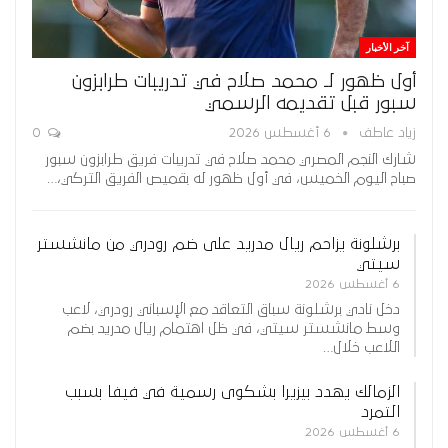
آخر الأخبار
أول ظهور لـ محمد صلاح في تدريبات طرابزون
سبور قبل تقديمه الرسمي
زياد عاطف
6 أغسطس 2026
0
شارك النجم المصري محمد صلاح في تدريبات فريق طرابزون سبور
صباح اليوم الخميس، في أول ظهور له بقميص الفريق التركي،…
برشلونة يزاحم ريال مدريد على ضم رودري من مانشستر
سيتي
6 أغسطس 2026
دخل نادي برشلونة سباق التعاقد مع الإسباني رودري، لاعب
وسط مانشستر سيتي، في ظل اهتمام ريال مدريد بضم
اللاعب خلال…
الزمالك يهدد بيزيرا بشكوى رسمية في فيفا بسبب
التمرد
6 أغسطس 2026