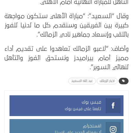
التأهل للمباراة النهائية أمام الأهلي.
وقال “السعيد”: “مباراة الأهلي ستكون مواجهة
كبيرة بين الفريقين وسنقدم كل ما لدنيا للفوز
باللقب وإسعاد جماهير نادي الزمالك”.
وأضاف: “لاعبو الزمالك تعاهدوا على تقديم أداء
مميز أمام بيراميدز ونستحق الفوز والتأهل
لنهائي السوبر”.
اخبار الزمالك
عبد الله السعيد
فيس بوك
تابعنا على فيس بوك
انستجرام
لا يفوتك الجديد على انستا