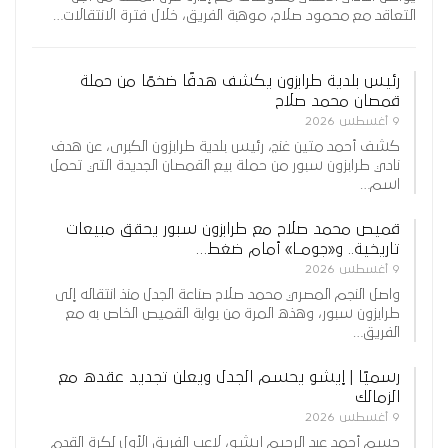
التعاقد مع محمود صلاح، موهبة الفريق، خلال فترة الانتقالات…
رئيس بلدية طرابزون يكشف هدفًا ضخمًا من حملة
قمصان محمد صلاح
9 أغسطس 2026
كشف أحمد متين غنج، رئيس بلدية طرابزون الكبرى، عن هدف
نادي طرابزون سبور من حملة بيع القمصان الجديدة التي تحمل
اسم…
قميص محمد صلاح مع طرابزون سبور يحقق مبيعات
تاريخية.. و«جومـا» أمام ضغط…
9 أغسطس 2026
واصل النجم المصري محمد صلاح صناعة الجدل منذ انتقاله إلى
طرابزون سبور، وهذه المرة من بوابة القميص الخاص به مع
الفريق…
رسميًا | إيشو يحسم الجدل ويعلن تجديد عقده مع
الزمالك
9 أغسطس 2026
حسم أحمد عبد الرحيم إيشو، لاعب الفريق الأول لكرة القدم