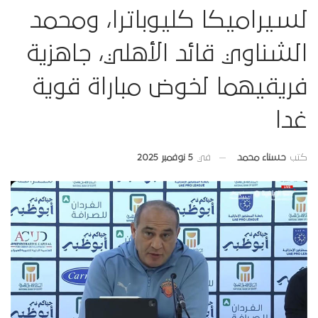
لسيراميكا كليوباترا، ومحمد
الشناوي قائد الأهلي، جاهزية
فريقيهما لخوض مباراة قوية
غدا
في
5 نوفمبر 2025
كتب
حسناء محمد