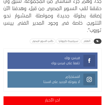
جدًا، وهم جزء أساسي من المجموعة. سبق وأن
حققنا لقب السوبر المصري من قبل، وهدفنا الآن
إضافة بطولة جديدة ومواصلة المشوار نحو
التتويج، خاصة في وجود المدير الفني ييس
توروب”.
الاهلي
سيراميكا كليوباترا
كأس السوبر المصري
فيس بوك
تابعنا على فيس بوك
انستجرام
لا يفوتك الجديد على انستا
آخر الأخبار