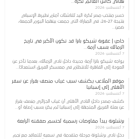
نهائي كأس العالم لكرة…
7 أغسطس 2026
خسر منتخب مصر لكرة اليد للناشئات أمام نظيره الإسباني
بنتيجة 27-26، في المباراة التي جمعت بينهما اليوم الجمعة،
ضمن…
خاص | عقوبة شيكو بانزا قد تكون الأكبر في تاريخ
الزمالك بسبب أزمة…
7 أغسطس 2026
يواجه شيكو بانزا أزمة جديدة داخل نادي الزمالك، بعدما تأخر عن
العودة إلى القاهرة للانتظام في معسكر الفريق استعدادًا…
موقع الملاعب يكشف سبب غياب منصف بقرار عن سفر
الأهلي إلى إسبانيا
7 أغسطس 2026
كشف مصدر داخل النادي الأهلي أن غياب الجزائري منصف بقرار
عن بعثة الفريق المتجهة إلى إسبانيا لم يكن بسبب إصابة أو…
برشلونة يبدأ مفاوضات رسمية لحسم صفقته الرابعة
7 أغسطس 2026
دخل نادي برشلونة مرحلة متقدمة في سعيه للتعاقد مع نجم