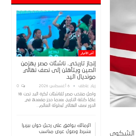
آخر الأخبار
إنجاز تاريخي.. ناشئات مصر يهزمن
الصين ويتأهلن إلى نصف نهائي
مونديال اليد
زياد عاطف
6 أغسطس 2026
0
واصل منتخب مصر للناشئات لكرة اليد تحت 18
عامًا كتابة التاريخ، بعدما حجز مقعده في
الدور نصف النهائي لبطولة العالم…
الزمالك يوافق على رحيل خوان بيزيرا
بشرط وصول عرض مناسب
ظ الشكوى