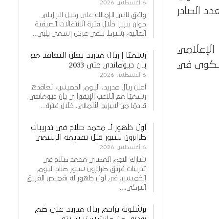
6 أغسطس 2026
دد الصادر
وافق نادي الزمالك على رحيل البرازيلي
خوان بيزيرا خلال فترة الانتقالات الصيفية
الحالية، بشرط تلقي عرض رسمي يلبي…
الإعلامي
رسميًا | ريال مدريد يعلن التعاقد مع
لشكوى في
يان ديوماندي حتى 2033
6 أغسطس 2026
أعلن ريال مدريد، اليوم الخميس، تعاقده
رسميًا مع اللاعب الإيفواري يان ديوماندي
قادمًا من لايبزيج الألماني، خلال فترة…
أول ظهور لـ محمد صلاح في تدريبات
طرابزون سبور قبل تقديمه الرسمي
6 أغسطس 2026
شارك النجم المصري محمد صلاح في
تدريبات فريق طرابزون سبور صباح اليوم
الخميس، في أول ظهور له بقميص الفريق
التركي،…
برشلونة يزاحم ريال مدريد على ضم
رودري من مانشستر سيتي