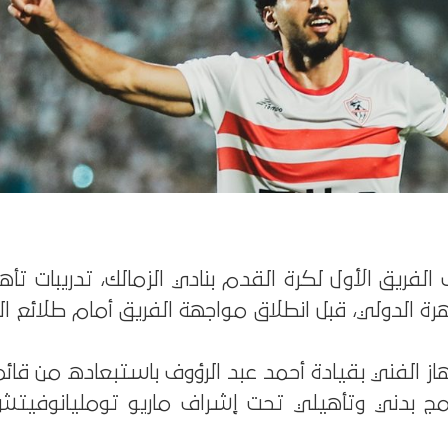
لفريق الأول لكرة القدم بنادي الزمالك، تدريبات تأه
رة الدولي، قبل انطلاق مواجهة الفريق أمام طلائع 
از الفني بقيادة أحمد عبد الرؤوف باستبعاده من قائمة 
امج بدني وتأهيلي تحت إشراف ماريو تومليانوفي