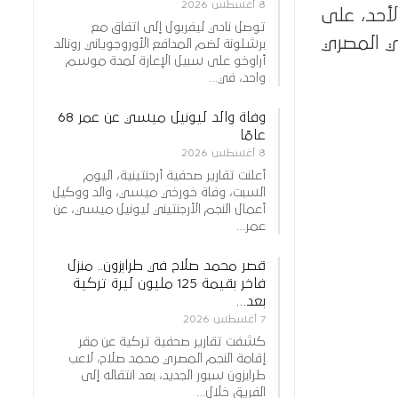
8 أغسطس 2026
أحد، على
توصل نادي ليفربول إلى اتفاق مع
ري المصري
برشلونة لضم المدافع الأوروجوياني رونالد
أراوخو على سبيل الإعارة لمدة موسم
واحد، في…
وفاة والد ليونيل ميسي عن عمر 68
عامًا
8 أغسطس 2026
أعلنت تقارير صحفية أرجنتينية، اليوم
السبت، وفاة خورخي ميسي، والد ووكيل
أعمال النجم الأرجنتيني ليونيل ميسي، عن
عمر…
قصر محمد صلاح في طرابزون.. منزل
فاخر بقيمة 125 مليون ليرة تركية
بعد…
7 أغسطس 2026
كشفت تقارير صحفية تركية عن مقر
إقامة النجم المصري محمد صلاح، لاعب
طرابزون سبور الجديد، بعد انتقاله إلى
الفريق خلال…