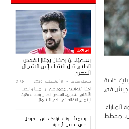
آخر الأخبار
رسميًا.. بن رمضان يجتاز الفحص
الطبي قبل انتقاله إلى الشمال
القطري
يلية خاصة
حسناء محمد
8 أغسطس 2026
0
الجيش في
اجتاز التونسي محمد علي بن رمضان، لاعب
الأهلي السابق، الفحص الطبي بنجاح تمهيدًا
لإتمام انتقاله إلى نادي الشمال…
المباراة،
تش، مخطط
رسمياً | رونالد أراوخو إلى ليفربول
على سبيل الإعارة