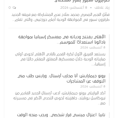
زياد عاطف
8 أغسطس 2026
0
فضّل النجم المصري محمد صلاح عدم المشاركة مع فريقه الجديد
طرابزون سبور في المواجهة الودية أمام جوزتيبي، والتي تقام…
الأهلي يفتتح ودياته في معسكر إسبانيا بمواجهة
بادالونا استعدادًا للموسم…
8 أغسطس 2026
يستعد الفريق الأول لكرة القدم بالنادي الأهلي لخوض أولى
مبارياته الودية خلال معسكره المغلق المقام حاليًا في
إسبانيا،…
برونو جيمارايش: أنا محارب أرسنال.. ورايس طلب مني
التوقف عن المشاجرات
8 أغسطس 2026
أكد البرازيلي برونو جيمارايش، لاعب أرسنال الجديد القادم من
نيوكاسل يونايتد، جاهزيته لخوض التحدي الأكبر في مسيرته
مع…
تابيا: اعتزال ميسي قرار شخصي.. ويجب منحه الوقت