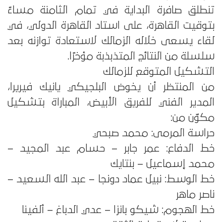
تنطلق صافرة البداية في تمام الثامنة مساءً
بتوقيت القاهرة، على استاد القاهرة الدولي، في
لقاء يسعى خلاله الزمالك لاستعادة توازنه بعد
سلسلة من النتائج المتذبذبة مؤخرًا.
التشكيل المتوقع للزمالك
من المنتظر أن يخوض البلجيكي يانيك فيريرا،
المدير الفني للفريق الأبيض، المباراة بتشكيل
مكوّن من:
حراسة المرمى: محمد صبحي
خط الدفاع: عمر جابر – حسام عبد المجيد –
محمد إسماعيل – بنتايك
خط الوسط: نبيل عماد دونجا – عبد الله السعيد –
ناصر ماهر
خط الهجوم: شيكو بانزا – عدي الدباغ – ألفينا