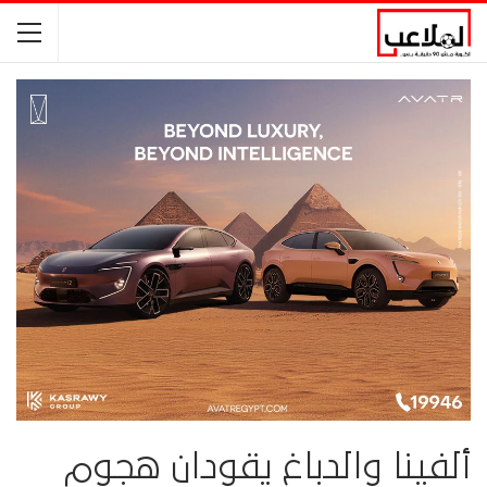
ألفينا والدباغ يقودان هجوم