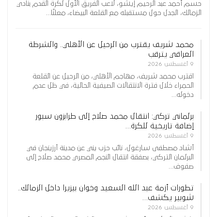
حسم أحمد عبد الرحيم إيشو، لاعب الفريق الأول لكرة القدم بنادي
الزمالك، الجدل حول مستقبله مع القلعة البيضاء، معلنًا…
محمد شريف يقترب من الرحيل عن الأهلي.. والشرطة
العراقي يترقب
9 أغسطس 2026
اقترب محمد شريف، مهاجم الأهلي، من الرحيل عن القلعة
الحمراء خلال فترة الانتقالات الصيفية الحالية، في ظل عدم
دخوله…
برلماني تركي: انتقال محمد صلاح إلى طرابزون سبور
إضافة تاريخية للكرة…
9 أغسطس 2026
أشاد مصطفى سارغول، نائب حزب يني عن مدينة أرزينجان في
البرلمان التركي، بصفقة انتقال النجم المصري محمد صلاح إلى
صفوف…
تطورات أزمة عبد الله السعيد وخوان بيزيرا داخل الزمالك..
شوبير يكشف…
9 أغسطس 2026