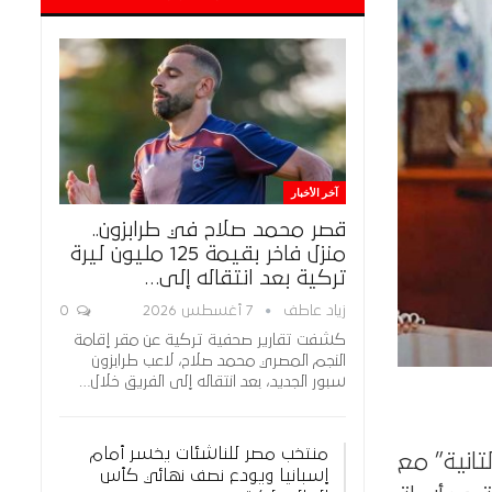
آخر الأخبار
قصر محمد صلاح في طرابزون..
منزل فاخر بقيمة 125 مليون ليرة
تركية بعد انتقاله إلى…
زياد عاطف
7 أغسطس 2026
0
كشفت تقارير صحفية تركية عن مقر إقامة
النجم المصري محمد صلاح، لاعب طرابزون
سبور الجديد، بعد انتقاله إلى الفريق خلال…
منتخب مصر للناشئات يخسر أمام
تانية” مع
إسبانيا ويودع نصف نهائي كأس