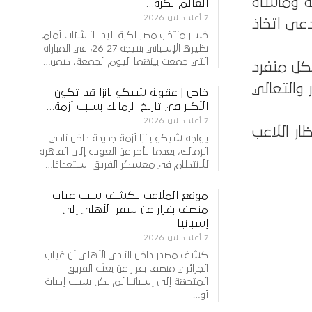
ثة ومأساة
العالم لكرة…
7 أغسطس 2026
دعى اتخاذ
خسر منتخب مصر لكرة اليد للناشئات أمام
نظيره الإسباني بنتيجة 27-26، في المباراة
التي جمعت بينهما اليوم الجمعة، ضمن…
كل منفرد
 والتعالي
خاص | عقوبة شيكو بانزا قد تكون
الأكبر في تاريخ الزمالك بسبب أزمة…
7 أغسطس 2026
ر اللاعب
يواجه شيكو بانزا أزمة جديدة داخل نادي
الزمالك، بعدما تأخر عن العودة إلى القاهرة
للانتظام في معسكر الفريق استعدادًا…
موقع الملاعب يكشف سبب غياب
منصف بقرار عن سفر الأهلي إلى
إسبانيا
7 أغسطس 2026
كشف مصدر داخل النادي الأهلي أن غياب
الجزائري منصف بقرار عن بعثة الفريق
المتجهة إلى إسبانيا لم يكن بسبب إصابة
أو…