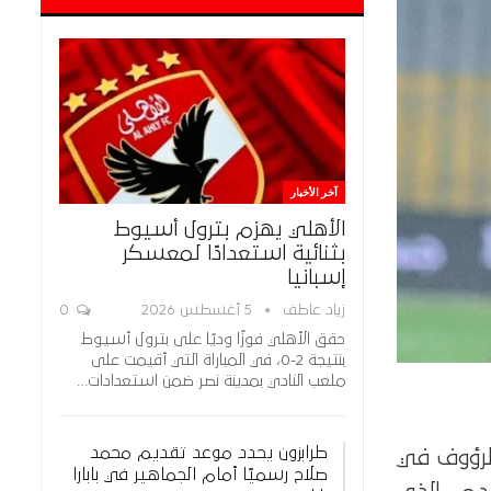
آخر الأخبار
الأهلي يهزم بترول أسيوط
بثنائية استعدادًا لمعسكر
إسبانيا
زياد عاطف
5 أغسطس 2026
0
حقق الأهلي فوزًا وديًا على بترول أسيوط
بنتيجة 2-0، في المباراة التي أقيمت على
ملعب النادي بمدينة نصر ضمن استعدادات…
طرابزون يحدد موعد تقديم محمد
الرؤوف في
صلاح رسميًا أمام الجماهير في بابارا