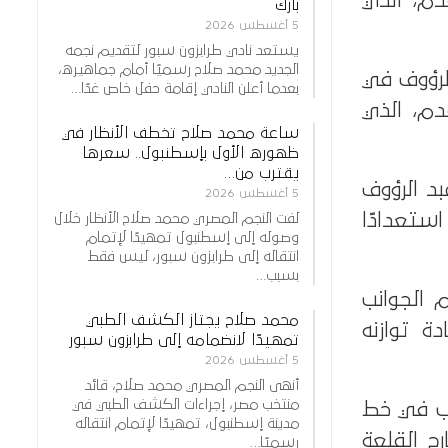
دم، الذي
بارك
5 أغسطس 2026
يستعد نادي طرابزون سبور لتقديم نجمه
الجديد محمد صلاح رسميًا أمام جماهيره،
الرؤوف في
بعدما أعلن النادي إقامة حفل خاص غدًا…
دم، الذي
ساعة محمد صلاح تخطف الأنظار في
ظهوره الأول بإسطنبول.. سعرها
يقترب من…
بد الرؤوف
5 أغسطس 2026
ستعدادًا
لفت النجم المصري محمد صلاح الأنظار خلال
وصوله إلى إسطنبول تمهيدًا لإتمام
انتقاله إلى طرابزون سبور، ليس فقط
بسبب…
 الجوانب
محمد صلاح يجتاز الكشف الطبي
ة توازنه
تمهيدًا لانضمامه إلى طرابزون سبور
5 أغسطس 2026
أنهى النجم المصري محمد صلاح، قائد
منتخب مصر، إجراءات الكشف الطبي في
اعب في خط
مدينة إسطنبول، تمهيدًا لإتمام انتقاله
ج القلعة
رسميًا…