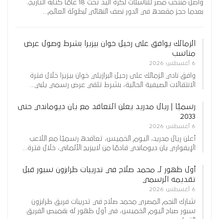
واصل منتخب مصر للناشئات لكرة اليد تحت 18 عامًا كتابة التاريخ،
بعدما حجز مقعده في الدور نصف النهائي لبطولة العالم…
الزمالك يوافق على رحيل خوان بيزيرا بشرط وصول عرض
مناسب
6 أغسطس 2026
وافق نادي الزمالك على رحيل البرازيلي خوان بيزيرا خلال فترة
الانتقالات الصيفية الحالية، بشرط تلقي عرض رسمي يلبي…
رسميًا | ريال مدريد يعلن التعاقد مع يان ديوماندي حتى
2033
6 أغسطس 2026
أعلن ريال مدريد، اليوم الخميس، تعاقده رسميًا مع اللاعب
الإيفواري يان ديوماندي قادمًا من لايبزيج الألماني، خلال فترة…
أول ظهور لـ محمد صلاح في تدريبات طرابزون سبور قبل
تقديمه الرسمي
6 أغسطس 2026
شارك النجم المصري محمد صلاح في تدريبات فريق طرابزون
سبور صباح اليوم الخميس، في أول ظهور له بقميص الفريق