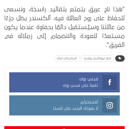
“هذا نادٍ عريق يتمتع بتقاليد راسخة، ونسعى
للحفاظ على روح العائلة فيه. ألكسندر يظل جزءًا
من عائلتنا وسيُستقبل دائمًا بحفاوة عندما يكون
مستعدًا للعودة والانضمام إلى زملائه في
الفريق”.
اخبار نيوكاسل يونايتد
اليكساندر ايزاك
فيس بوك
تابعنا على فيس بوك
انستجرام
لا يفوتك الجديد على انستا