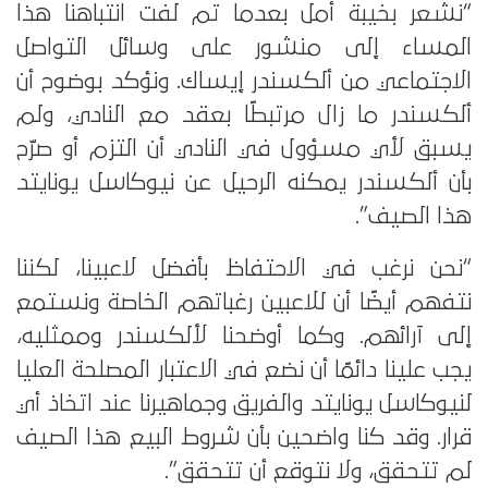
“نشعر بخيبة أمل بعدما تم لفت انتباهنا هذا
المساء إلى منشور على وسائل التواصل
الاجتماعي من ألكسندر إيساك. ونؤكد بوضوح أن
ألكسندر ما زال مرتبطًا بعقد مع النادي، ولم
يسبق لأي مسؤول في النادي أن التزم أو صرّح
بأن ألكسندر يمكنه الرحيل عن نيوكاسل يونايتد
هذا الصيف”.
“نحن نرغب في الاحتفاظ بأفضل لاعبينا، لكننا
نتفهم أيضًا أن للاعبين رغباتهم الخاصة ونستمع
إلى آرائهم. وكما أوضحنا لألكسندر وممثليه،
يجب علينا دائمًا أن نضع في الاعتبار المصلحة العليا
لنيوكاسل يونايتد والفريق وجماهيرنا عند اتخاذ أي
قرار. وقد كنا واضحين بأن شروط البيع هذا الصيف
لم تتحقق، ولا نتوقع أن تتحقق”.