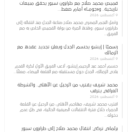
قميص محمد صلاح مع طرابزون سبور يحقق مبيعات
تاريخية.. و«جومـا» أمام ضغط…
9 أغسطس 2026
واصل النجم المصري محمد صلاح صناعة الجدل منذ انتقاله إلى
طرابزون سبور، وهذه المرة من بوابة القميص الخاص به مع
الفريق…
رسميًا | إيشو يحسم الجدل ويعلن تجديد عقده مع
الزمالك
9 أغسطس 2026
حسم أحمد عبد الرحيم إيشو، لاعب الفريق الأول لكرة القدم
بنادي الزمالك، الجدل حول مستقبله مع القلعة البيضاء، معلنًا…
محمد شريف يقترب من الرحيل عن الأهلي.. والشرطة
العراقي يترقب
9 أغسطس 2026
اقترب محمد شريف، مهاجم الأهلي، من الرحيل عن القلعة
الحمراء خلال فترة الانتقالات الصيفية الحالية، في ظل عدم
دخوله…
برلماني تركي: انتقال محمد صلاح إلى طرابزون سبور