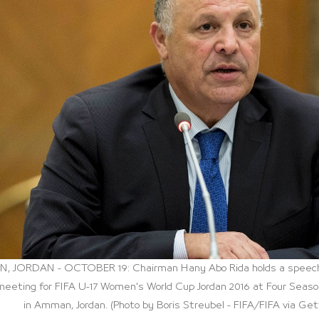
 JORDAN - OCTOBER 19: Chairman Hany Abo Rida holds a speech 
eting for FIFA U-17 Women's World Cup Jordan 2016 at Four Season
in Amman, Jordan. (Photo by Boris Streubel - FIFA/FIFA via Ge