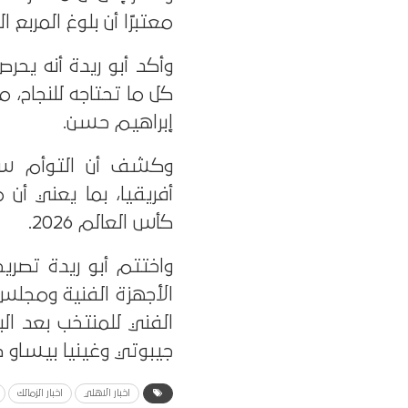
معتبرًا أن بلوغ المربع 
وأكد أبو ريدة أنه يحر
كل ما تحتاجه للنجاح، 
إبراهيم حسن.
وكشف أن التوأم سيس
أفريقيا، بما يعني أ
كأس العالم 2026.
واختتم أبو ريدة تصريح
الأجهزة الفنية ومجلس ا
الفني للمنتخب بعد الب
جيبوتي وغينيا بيساو ض
اخبار الاهلي
اخبار الزمالك