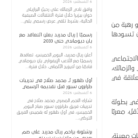
6 أغسطس 2026
وافق نادي الزمالك على رحيل البرازيلي
خوان بيزيرا خلال فترة الانتقالات الصيفية
الحالية، بشرط تلقي عرض رسمي يلبي…
و رهبة من
ين تسودها
رسميًا | ريال مدريد يعلن التعاقد مع
يان ديوماندي حتى 2033
6 أغسطس 2026
أعلن ريال مدريد، اليوم الخميس، تعاقده
الاجتماعي
رسميًا مع اللاعب الإيفواري يان ديوماندي
قادمًا من لايبزيج الألماني، خلال فترة…
والزمالك،
لعلاقة في
أول ظهور لـ محمد صلاح في تدريبات
طرابزون سبور قبل تقديمه الرسمي
6 أغسطس 2026
شارك النجم المصري محمد صلاح في
في بطولة
تدريبات فريق طرابزون سبور صباح اليوم
ل، معربًا
الخميس، في أول ظهور له بقميص الفريق
التركي،…
برشلونة يزاحم ريال مدريد على ضم
ت معينة،
رودري من مانشستر سيتي