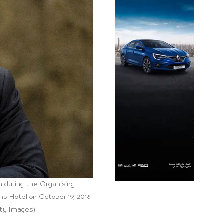
during the Organising
s Hotel on October 19, 2016
tty Images)