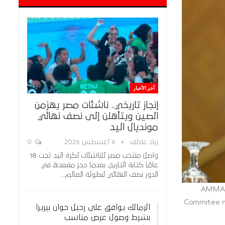
آخر الأخبار
إنجاز تاريخي.. ناشئات مصر يهزمن
الصين ويتأهلن إلى نصف نهائي
مونديال اليد
زياد عاطف
6 أغسطس 2026
0
واصل منتخب مصر للناشئات لكرة اليد تحت 18
عامًا كتابة التاريخ، بعدما حجز مقعده في
الدور نصف النهائي لبطولة العالم…
AMMAN,
Commitee me
الزمالك يوافق على رحيل خوان بيزيرا
بشرط وصول عرض مناسب