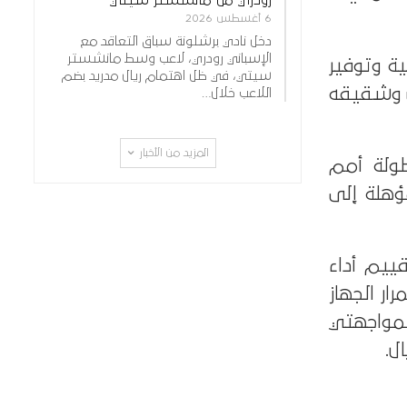
6 أغسطس 2026
دخل نادي برشلونة سباق التعاقد مع
الإسباني رودري، لاعب وسط مانشستر
ية وتوفير
سيتي، في ظل اهتمام ريال مدريد بضم
سن وشقيقه
اللاعب خلال…
المزيد من الأخبار
ولة أمم
ؤهلة إلى
قييم أداء
ار الجهاز
 لمواجهتي
ل.