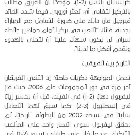
كريستال بالاس (2-1)، مؤكدًا أن الفريق مطالب
بالتركيز لتفادي أي تعثر أوروبي. فيما شدد القائد
فيرجيل فان دايك على ضرورة التعامل مع المباراة
بجدية، قائلاً: “اللعب في تركيا أمام جماهير جالطة
سراي لن يكون سهلًا، علينا أن نتحلى بالهدوء
ونقدم أفضل ما لدينا”.
التاريخ بين الفريقين
تحمل المواجهة ذكريات خاصة؛ إذ التقى الفريقان
آخر مرة في دور المجموعات عام 2006، حيث فاز
ليفربول ذهابًا (2-1) في آنفيلد، قبل أن يخسر إيابًا
في إسطنبول (3-2). كما سبق لهما التعادل
سلبيًا في نسخة 2002 من البطولة. تاريخيًا، لم
يحقق ليفربول سوى انتصار واحد على الملاعب
التركية، عندما فاز على طرابزون سبور (2-1) في