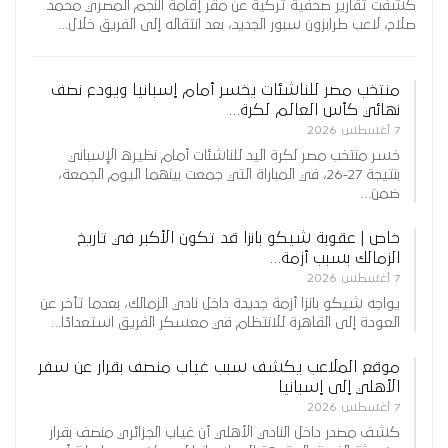
كشفت تقارير صحفية تركية عن مقر إقامة النجم المصري محمد
صلاح، لاعب طرابزون سبور الجديد، بعد انتقاله إلى الفريق خلال…
منتخب مصر للناشئات يخسر أمام إسبانيا ويودع نصف
نهائي كأس العالم لكرة…
7 أغسطس 2026
خسر منتخب مصر لكرة اليد للناشئات أمام نظيره الإسباني
بنتيجة 27-26، في المباراة التي جمعت بينهما اليوم الجمعة،
ضمن…
خاص | عقوبة شيكو بانزا قد تكون الأكبر في تاريخ
الزمالك بسبب أزمة…
7 أغسطس 2026
يواجه شيكو بانزا أزمة جديدة داخل نادي الزمالك، بعدما تأخر عن
العودة إلى القاهرة للانتظام في معسكر الفريق استعدادًا…
موقع الملاعب يكشف سبب غياب منصف بقرار عن سفر
الأهلي إلى إسبانيا
7 أغسطس 2026
كشف مصدر داخل النادي الأهلي أن غياب الجزائري منصف بقرار