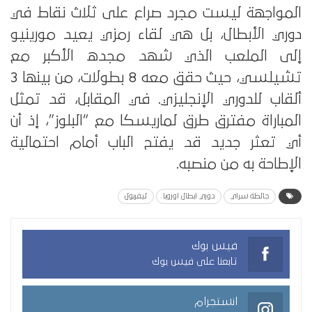
المواجهة ليست مجرد صراع على ثلاث نقاط في
دوري الأبطال، بل هي لقاء رمزي يعيد مورينيو
إلى الملعب الذي شهد مجده الأكبر مع
تشيلسي، حيث حقق معه 8 بطولات، من بينها 3
ألقاب للدوري الإنجليزي. في المقابل، قد تمثل
المباراة مفترق طرق لماريسكا مع “البلوز”، إذ أن
أي تعثر جديد قد يفتح الباب أمام احتمالية
الإطاحة به من منصبه.
جالطة سراي
دوري ابطال اوروبا
ليفربول
فيس بوك
تابعنا على فيس بوك
انستجرام