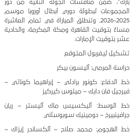
بارك”، ضمن منافسات الجولة الثانية من دور
المجموعات لبطولة دوري أبطال أوروبا موسم
2025-2026. وتنطلق المباراة في تمام العاشرة
مساءً بتوقيت القاهرة ومكة المكرمة، والحادية
عشر بتوقيت الإمارات.
تشكيل ليفربول المتوقع
حراسة المرمى: أليسون بيكر
خط الدفاع: كونور برادلي – إبراهيما كوناتي –
فيرجيل فان دايك – ميلوس كيركيز
خط الوسط: أليكسيس ماك أليستر – ريان
جرافينبيرخ – دومينيك سوبوسلاي
خط الهجوم: محمد صلاح – ألكساندر إيزاك –