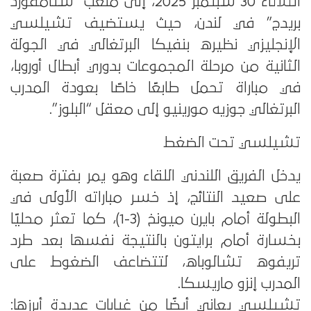
الثلاثاء 30 سبتمبر 2025، إلى ملعب “ستامفورد
بريدج” في لندن، حيث يستضيف تشيلسي
الإنجليزي نظيره بنفيكا البرتغالي في الجولة
الثانية من مرحلة المجموعات بدوري أبطال أوروبا،
في مباراة تحمل طابعًا خاصًا بعودة المدرب
البرتغالي جوزيه مورينيو إلى معقل “البلوز”.
تشيلسي تحت الضغط
يدخل الفريق اللندني اللقاء وهو يمر بفترة صعبة
على صعيد النتائج، إذ خسر مباراته الأولى في
البطولة أمام بايرن ميونخ (3-1)، كما تعثر محليًا
بخسارة أمام برايتون بالنتيجة نفسها بعد طرد
تريفوه تشالوباه، لتتضاعف الضغوط على
المدرب إنزو ماريسكا.
تشيلسي يعاني أيضًا من غيابات عديدة أبرزها: