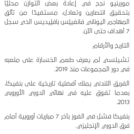
مورينيو نجح في إعادة بعض التوازن محليًا
بتحقيق انتصارين وتعادل، مستفيدًا من تألق
المهاجم اليوناني فانغيلِس بافلِيديس الذي سجل
7 أهداف حتى الآن.
التاريخ والأرقام
تشيلسي لم يعرف طعم الخسارة على ملعبه
في دور المجموعات منذ 2019.
الفريق اللندني يملك أفضلية تاريخية على بنفيكا،
بعدما تفوق عليه في نهائي الدوري الأوروبي
2013.
بنفيكا فشل في الفوز بآخر 7 مباريات أوروبية أمام
فرق الدوري الإنجليزي.