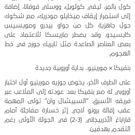
كول بالمر، ليفي كولويل، ووسلي فوفانا، إضافة
إلى استمرار إيقاف ميخايلو مودريك، مع شكوك
حول جاهزية كل من جواو بيدرو ومويسيس
كايسيدو. وقد يضطر ماريسكا للاعتماد على
بعض العناصر الصاعدة مثل تايريك جورج في خط
الهجوم.
بنفيكا × مورينيو.. بداية أوروبية جديدة
على الطرف الآخر، يخوض جوزيه مورينيو أول اختبار
أوروبي له مع بنفيكا بعد عودته إلى الملاعب عبر
فريقه الأسبق. “السبيشال وان” تولى المهمة
عقب إقالة برونو لاجي إثر خسارة مفاجئة أمام
قاراباغ الأذربيجاني (3-2) في الجولة الأولى رغم
التقدم بهدفين.