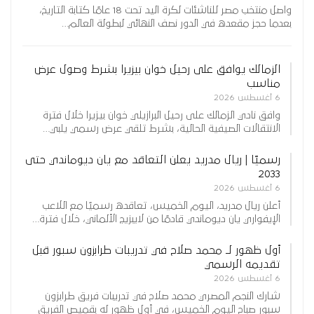
واصل منتخب مصر للناشئات لكرة اليد تحت 18 عامًا كتابة التاريخ،
بعدما حجز مقعده في الدور نصف النهائي لبطولة العالم…
الزمالك يوافق على رحيل خوان بيزيرا بشرط وصول عرض
مناسب
6 أغسطس 2026
وافق نادي الزمالك على رحيل البرازيلي خوان بيزيرا خلال فترة
الانتقالات الصيفية الحالية، بشرط تلقي عرض رسمي يلبي…
رسميًا | ريال مدريد يعلن التعاقد مع يان ديوماندي حتى
2033
6 أغسطس 2026
أعلن ريال مدريد، اليوم الخميس، تعاقده رسميًا مع اللاعب
الإيفواري يان ديوماندي قادمًا من لايبزيج الألماني، خلال فترة…
أول ظهور لـ محمد صلاح في تدريبات طرابزون سبور قبل
تقديمه الرسمي
6 أغسطس 2026
شارك النجم المصري محمد صلاح في تدريبات فريق طرابزون
سبور صباح اليوم الخميس، في أول ظهور له بقميص الفريق