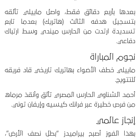
بعدها بأربع دقائق فقط، واصل ماييلي تألقه
بتسجيل هدفه الثالث (هاتريك) بعدما تابع
تسديدة ارتدت من الحارس ميندي وسط ارتباك
دفاعي.
نجوم المباراة
ماييلي خطف الأضواء بهاتريك تاريخي قاد فريقه
للتتويج.
أحمد الشناوي الحارس المصري تألق وأنقذ مرماه
من فرص خطيرة عبر فرانك كيسيه وإيفان توني.
إنجاز عالمي
بهذا الفوز أصبح بيراميدز “بطل نصف الأرض”،