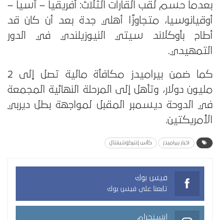
بعدما حسم لقب القارات الثلاث: أفريقيا – آسيا –
أوقيانوسيا، متجاوزًا أهلي جدة بعد أن كان قد
أطاح بأوكلاند سيتي النيوزيلندي في الدور
التمهيدي.
كما ضمن بيراميدز مكافأة مالية تصل إلى 2
مليون دولار، وتأهل إلى المرحلة النهائية المجمعة
في الدوحة ديسمبر المقبل لمواجهة بطل ديربي
الأمريكتين.
اخبار بيراميدز
كأس إنتركونتيننتال
فيس بوك
تابعنا على فيس بوك
انستجرام