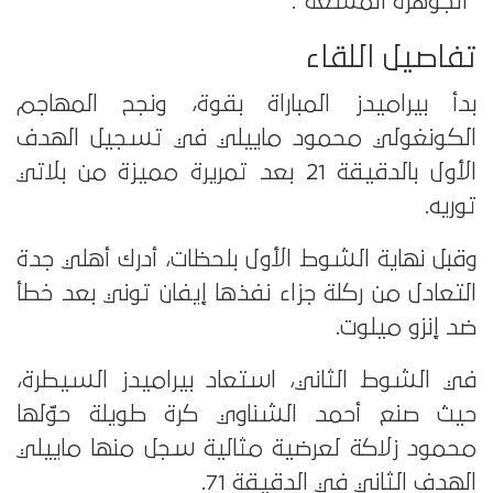
“الجوهرة المشعة”.
تفاصيل اللقاء
بدأ بيراميدز المباراة بقوة، ونجح المهاجم
الكونغولي محمود ماييلي في تسجيل الهدف
الأول بالدقيقة 21 بعد تمريرة مميزة من بلاتي
توريه.
وقبل نهاية الشوط الأول بلحظات، أدرك أهلي جدة
التعادل من ركلة جزاء نفذها إيفان توني بعد خطأ
ضد إنزو ميلوت.
في الشوط الثاني، استعاد بيراميدز السيطرة،
حيث صنع أحمد الشناوي كرة طويلة حوّلها
محمود زلاكة لعرضية مثالية سجل منها ماييلي
الهدف الثاني في الدقيقة 71.