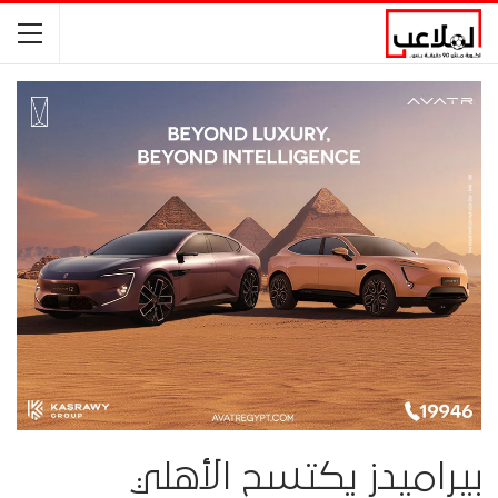
بيراميدز يكتسح الأهلي