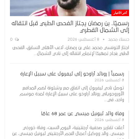
آخر الأخبار
رسميًا.. بن رمضان يجتاز الفحص الطبي قبل انتقاله
إلى الشمال القطري
حسناء محمد
8 أغسطس 2026
0
اجتاز التونسي محمد علي بن رمضان، لاعب الأهلي السابق، الفحص
الطبي بنجاح تمهيدًا لإتمام انتقاله إلى نادي الشمال…
رسمياً | رونالد أراوخو إلى ليفربول على سبيل الإعارة
8 أغسطس 2026
توصل نادي ليفربول إلى اتفاق مع برشلونة لضم المدافع
الأوروجوياني رونالد أراوخو على سبيل الإعارة لمدة موسم
واحد، في…
وفاة والد ليونيل ميسي عن عمر 68 عامًا
8 أغسطس 2026
أعلنت تقارير صحفية أرجنتينية، اليوم السبت، وفاة خورخي
ميسي، والد ووكيل أعمال النجم الأرجنتيني ليونيل ميسي، عن