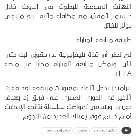
النهائية المجمعة للبطولة في الدوحة خلال
ديسمبر المقبل، مع مكافأة مالية تبلغ مليوني
دولار للفائز.
طريقة متابعة المباراة
لم تعلن أي قناة تليفزيونية عن حقوق البث حتى
الآن، ويمكن متابعة المباراة مجانًا عبر منصة
FIFA+.
بيراميدز يدخل اللقاء بمعنويات مرتفعة بعد فوزه
الأخير في الدوري المصري على فريق زد بهدف
دون رد، ويسعى لمواصلة سلسلة نتائجه الإيجابية
أمام خصم قوي يمتلك العديد من النجوم
الأهلي السعودي
بيراميدز
كأس إنتركونتيننتال