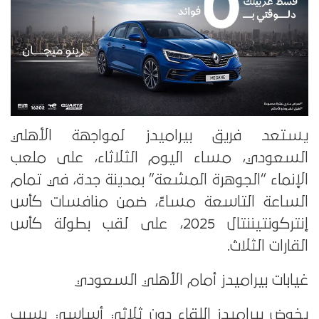
يستعد فريق بيراميدز لمواجهة الأهلي
السعودي، مساء اليوم الثلاثاء، على ملعب
الإنماء “الجوهرة المشعة” بمدينة جدة، في تمام
الساعة التاسعة مساءً، ضمن منافسات كأس
إنتركونتيننتال 2025، على لقب بطولة كأس
القارات الثلاث.
غيابات بيراميدز أمام الأهلي السعودي
يخوض بيراميدز اللقاء دون ثلاثي أساسي بسبب