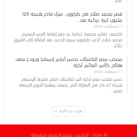
عمر…
قصر محمد صلاح في طرابزون.. منزل فاخر بقيمة 125
مليون ليرة تركية بعد…
7 أغسطس 2026
كشفت تقارير صحفية تركية عن مقر إقامة النجم المصري
محمد صلاح، لاعب طرابزون سبور الجديد، بعد انتقاله إلى الفريق
خلال…
منتخب مصر للناشئات يخسر أمام إسبانيا ويودع نصف
نهائي كأس العالم لكرة…
7 أغسطس 2026
خسر منتخب مصر لكرة اليد للناشئات أمام نظيره الإسباني
بنتيجة 27-26، في المباراة التي جمعت بينهما اليوم الجمعة،
ضمن…
المزيد من الأخبار
© 2026 - الملاعب. جميع الحقوق محفوظة.