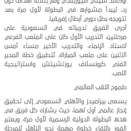
أوكلاند سيتي النيوزيلندي وفاز بثلاثة أهداف دون
رد، ليبدأ مشواره في البطولة لأول مرة بعد
تتويجه بطل دوري أبطال إفريقيا.
أجرى الفريق تدريباته في السعودية على
مرحلتين، التدريب الأول كان على الملعب الفرعي
لاستاد الإنماء، والتدريب الأخير مساء أمس
الاثنين على ملعب المباراة، لتطبيق خطة المدير
الفني كرونسلاف يورتشيتش واستراتيجية
اللعب.
طموح اللقب العالمي
يسعى بيراميدز والأهلي السعودي إلى تحقيق
إنجاز عالمي أول لهما، حيث يشارك كل فريق في
هذه البطولة الدولية الرسمية لأول مرة. ويعتبر
الفوز باللقاء خطوة مهمة نحو التأهل للمرحلة