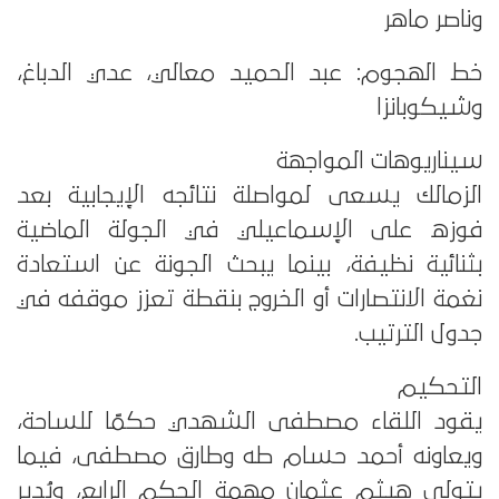
وناصر ماهر
خط الهجوم: عبد الحميد معالي، عدي الدباغ،
وشيكوبانزا
سيناريوهات المواجهة
الزمالك يسعى لمواصلة نتائجه الإيجابية بعد
فوزه على الإسماعيلي في الجولة الماضية
بثنائية نظيفة، بينما يبحث الجونة عن استعادة
نغمة الانتصارات أو الخروج بنقطة تعزز موقفه في
جدول الترتيب.
التحكيم
يقود اللقاء مصطفى الشهدي حكمًا للساحة،
ويعاونه أحمد حسام طه وطارق مصطفى، فيما
يتولى هيثم عثمان مهمة الحكم الرابع، ويُدير