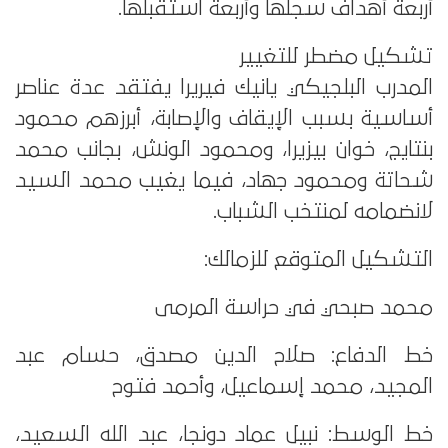
أربعة أهداف سجلها وأربعة استقبلها.
تشكيل مضطر للتغيير
المدرب البلجيكي يانيك فيريرا يفتقد عدة عناصر
أساسية بسبب الإيقاف والإصابة، أبرزهم محمود
بنتايج، خوان بيزيرا، ومحمود الونش، بجانب محمد
شحاتة ومحمود جهاد، فيما يغيب محمد السيد
لانضمامه لمنتخب الشباب.
التشكيل المتوقع للزمالك:
محمد صبحي في حراسة المرمى
خط الدفاع: صلاح الدين مصدق، حسام عبد
المجيد، محمد إسماعيل، وأحمد فتوح
خط الوسط: نبيل عماد دونجا، عبد الله السعيد،