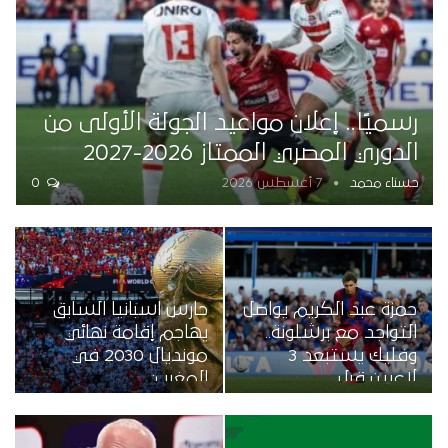
رسميًا.. إعلان مواعيد الجولة الأولى من
الدوري المصري الممتاز 2026-2027
حسناء محمد
7 أغسطس 2026
0
حمزة عبد الكريم يواصل
حارس اسبانيا السابق
التواجد مع برشلونة..
يهاجم إقامة نهائي
وفليك يستبعد 3
مونديال 2030 في
لاعبين قبل…
المغرب:…