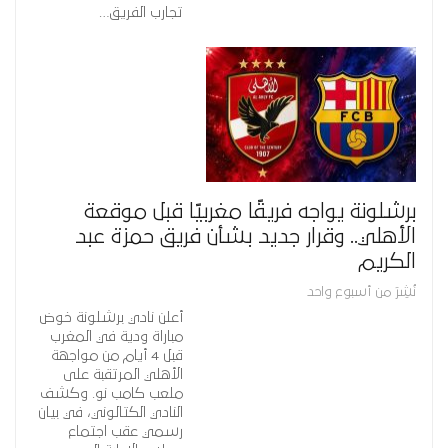
تجارب الفريق…
برشلونة يواجه فريقًا مغربيًا قبل موقعة
الأهلي.. وقرار جديد بشأن فريق حمزة عبد
الكريم
نُشِرَ من أسبوع واحد
أعلن نادي برشلونة خوض
مباراة ودية في المغرب
قبل 4 أيام من مواجهة
الأهلي المرتقبة على
ملعب كامب نو. وكشف
النادي الكتالوني، في بيان
رسمي عقب اجتماع