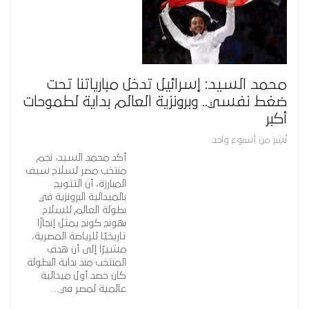
محمد السيد: إسرائيل تدخل مبارياتنا تحت
ضغط نفسي.. وبرونزية العالم بداية لطموحات
أكبر
نُشِرَ من أسبوع واحد
أكد محمد السيد، نجم
منتخب مصر لسلاح سيف
المبارزة، أن التتويج
بالميدالية البرونزية في
بطولة العالم للسلاح
بهونج كونج يمثل إنجازًا
تاريخيًا للرياضة المصرية،
مشيرًا إلى أن هدف
المنتخب منذ بداية البطولة
كان حصد أول ميدالية
عالمية لمصر في…