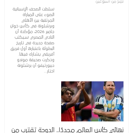
نُشِرَ من أسبوعين
سلطت الصحف الإسبانية
الضوء على المباراة
المرتقبة بين الأهلي
وبرشلونة في كأس خوان
جامبر 2026، مؤكدة أن
النادي المصري سيكتب
صفحة جديدة في تاريخ
البطولة باعتباره أول فريق
أفريقي يشارك فيها.
وذكرت صحيفة موندو
ديبورتيفو أن برشلونة
اختار…
نهائي كأس العالم مجددًا.. الدوحة تقترب من