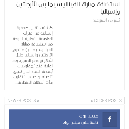
استضافة مباراة الفيناليسيما بين الأرجنتين
وإسبانيا
نُشِرَ من أسبوعين
كشفت تقارير صحفية
إسبانية عن اقتراب
العاصمة القطرية الدوحة
من استضافة مباراة
الفيناليسيما بين منتخبي
الأرجنتين وإسبانيا خلال
شهر نوفمبر المقبل، بعد
إعادة فتح المفاوضات
لإقامة اللقاء الذي سبق
تأجيله. وبحسب التقارير،
بدأت الجهات المنظمة…
NEWER POSTS
OLDER POSTS
فيس بوك
تابعنا على فيس بوك