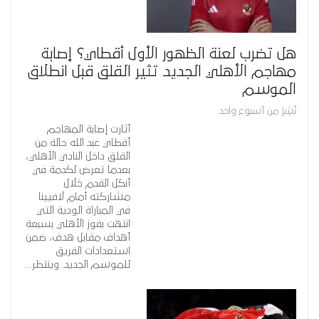
هل تضرب لعنة الظهور الأول أقطاي؟ إصابة
مهاجم الأهلي الجديد تثير القلق قبل انطلاق
الموسم
نُشِرَ من أسبوع واحد
أثارت إصابة المهاجم
أقطاي عبد الله حالة من
القلق داخل النادي الأهلي،
بعدما تعرض لكدمة في
أنكل القدم خلال
مشاركته أمام لافيينا
في المباراة الودية التي
انتهت بفوز الأهلي بسبعة
أهداف مقابل هدف، ضمن
استعدادات الفريق
للموسم الجديد. وينتظر…