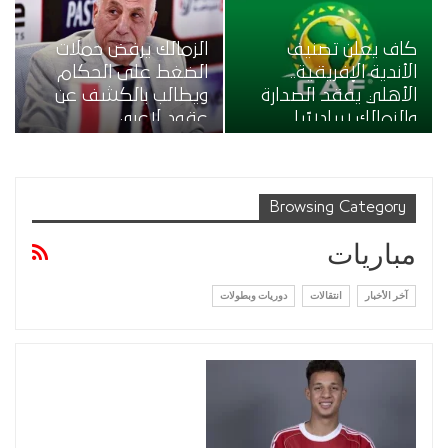
كاف يعلن تصنيف
الزمالك يرفض حملات
الأندية الإفريقية..
الضغط على الحكام
الأهلي يفقد الصدارة
ويطالب بالكشف عن
والزمالك سادسًا…
عقود لاعبي…
Browsing Category
مباريات
آخر الأخبار
انتقالات
دوريات وبطولات