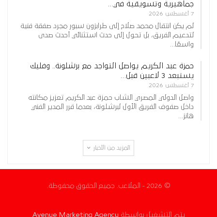
جماهيرية وتسويقية في…
7 أغسطس 2026
لم يكن انتقال محمد صلاح إلى طرابزون سبور مجرد صفقة فنية
لتدعيم الفريق، بل تحول إلى حدث استثنائي أحدث صدى
واسعًا…
حمزة عبد الكريم يواصل التواجد مع برشلونة.. وفليك
يستبعد 3 لاعبين قبل…
7 أغسطس 2026
واصل الدولي المصري الشاب حمزة عبد الكريم تعزيز مكانته
داخل صفوف الفريق الأول لبرشلونة، بعدما قرر المدير الفني
هانز…
المزيد من الأخبار
© 2026 - الملاعب. جميع الحقوق محفوظة.
يتم التشغيل بواسطة
Avenue Marketing Agency