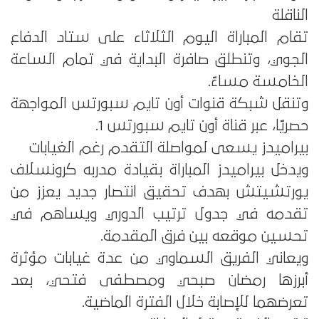
الناقلة
تقام المباراة اليوم الثلاثاء على ستاد الدفاع
الجوي، وتنطلق صافرة البداية في تمام الساعة
الخامسة مساءً.
وتنقل شبكة قنوات أون تايم سبورتس المواجهة
حصريًا، عبر قناة أون تايم سبورتس 1.
بيراميدز يسعى لمواصلة التقدم رغم الغيابات
ويدخل بيراميدز المباراة بقيادة مدربه كرونسلاف
يورتشيتش بهدف تحقيق انتصار جديد يعزز من
تقدمه في جدول ترتيب الدوري ويساهم في
تحسين موقعه بين فرق المقدمة.
ويعاني الفريق السماوي من عدة غيابات مؤثرة
أبرزها رمضان صبحي ومصطفى فتحي، بعد
تعرضهما للإصابة خلال الفترة الماضية.