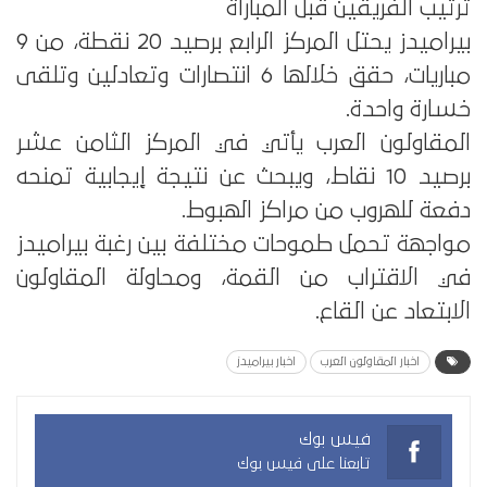
ترتيب الفريقين قبل المباراة
بيراميدز يحتل المركز الرابع برصيد 20 نقطة، من 9
مباريات، حقق خلالها 6 انتصارات وتعادلين وتلقى
خسارة واحدة.
المقاولون العرب يأتي في المركز الثامن عشر
برصيد 10 نقاط، ويبحث عن نتيجة إيجابية تمنحه
دفعة للهروب من مراكز الهبوط.
مواجهة تحمل طموحات مختلفة بين رغبة بيراميدز
في الاقتراب من القمة، ومحاولة المقاولون
الابتعاد عن القاع.
اخبار المقاولون العرب
اخبار بيراميدز
فيس بوك
تابعنا على فيس بوك