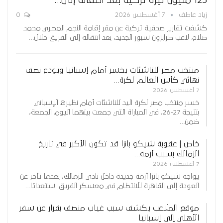
125 مليون ليرة تركية بعد انتقاله إلى…
زياد عاطف
7 أغسطس 2026
0
كشفت تقارير صحفية تركية عن مقر إقامة النجم المصري محمد
صلاح، لاعب طرابزون سبور الجديد، بعد انتقاله إلى الفريق خلال…
منتخب مصر للناشئات يخسر أمام إسبانيا ويودع نصف
نهائي كأس العالم لكرة…
7 أغسطس 2026
خسر منتخب مصر لكرة اليد للناشئات أمام نظيره الإسباني
بنتيجة 27-26، في المباراة التي جمعت بينهما اليوم الجمعة،
ضمن…
خاص | عقوبة شيكو بانزا قد تكون الأكبر في تاريخ
الزمالك بسبب أزمة…
7 أغسطس 2026
يواجه شيكو بانزا أزمة جديدة داخل نادي الزمالك، بعدما تأخر عن
العودة إلى القاهرة للانتظام في معسكر الفريق استعدادًا…
موقع الملاعب يكشف سبب غياب منصف بقرار عن سفر
الأهلي إلى إسبانيا