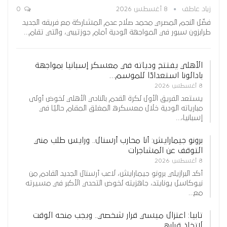
زياد عاطف
8 أغسطس 2026
0
فضّل النجم المصري محمد صلاح عدم المشاركة مع فريقه الجديد
طرابزون سبور في المواجهة الودية أمام جوزتيبي، والتي تقام…
الأهلي يفتتح ودياته في معسكر إسبانيا بمواجهة
بادالونا استعدادًا للموسم…
8 أغسطس 2026
يستعد الفريق الأول لكرة القدم بالنادي الأهلي لخوض أولى
مبارياته الودية خلال معسكره المغلق المقام حاليًا في
إسبانيا،…
برونو جيمارايش: أنا محارب أرسنال.. ورايس طلب مني
التوقف عن المشاجرات
8 أغسطس 2026
أكد البرازيلي برونو جيمارايش، لاعب أرسنال الجديد القادم من
نيوكاسل يونايتد، جاهزيته لخوض التحدي الأكبر في مسيرته
مع…
تابيا: اعتزال ميسي قرار شخصي.. ويجب منحه الوقت
لاتخاذ قراره