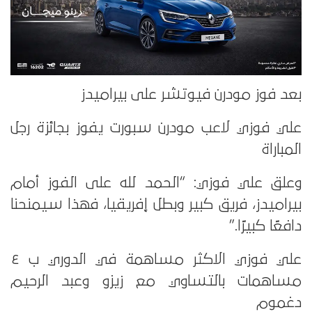
بعد فوز مودرن فيوتشر على بيراميدز
علي فوزي لاعب مودرن سبورت يفوز بجائزة رجل
المباراة
وعلق علي فوزي: “الحمد لله على الفوز أمام
بيراميدز، فريق كبير وبطل إفريقيا، فهذا سيمنحنا
دافعًا كبيرًا.”
علي فوزي الاكثر مساهمة في الدوري ب ٤
مساهمات بالتساوي مع زيزو وعبد الرحيم
دغموم