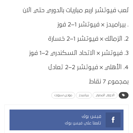
لعب فيوتشر اربع مباريات بالدوري حتي الان
. بيراميدز × فيوتشر 1–2 فوز
2. الزمالك × فيوتشر 1–2 خسارة
3. فيوتشر × الاتحاد السكندري 2–1 فوز
4. الأهلي × فيوتشر 2–2 تعادل
بمجموع 7 نقاط
الدوري المصري
بيراميدز
مودرن سبورت
فيس بوك
تابعنا على فيس بوك