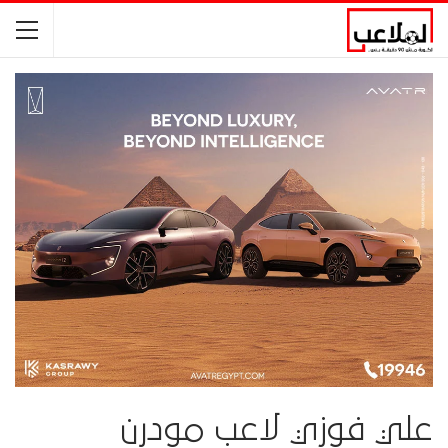
علي فوزي لاعب مودرن