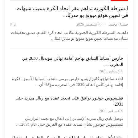
الشرطة الكورية تداهم مقر اتحاد الكرة بسبب شبهات
في تعيين هونغ ميونغ بو مدربًا…
حسناء محمد
6 أغسطس 2026
0
داهمت الشرطة الكورية الجنوبية مكاتب اتحاد كرة القدم، ضمن تحقيقات
بشأن ملابسات تعيين هونغ ميونغ بو مديرًا فنيًا…
حارس اسبانيا السابق يهاجم إقامة نهائي مونديال 2030 في
المغرب:…
6 أغسطس 2026
انتقد سانتياجو كانيزاريس، حارس مرمى منتخب إسبانيا الأسبق، فكرة
إقامة نهائي كأس العالم 2030 في المغرب، مؤكدًا أن…
فينيسيوس جونيور يوافق على تجديد عقده مع ريال مدريد حتى
2031
6 أغسطس 2026
توصل نادي ريال مدريد الإسباني إلى اتفاق مع نجمه البرازيلي
فينيسيوس جونيور بشأن تمديد عقده مع الفريق حتى عام 2031،…
بعثة الأهلي تغادر إلى إسبانيا لخوض المعسكر الخارجي استعدادًا