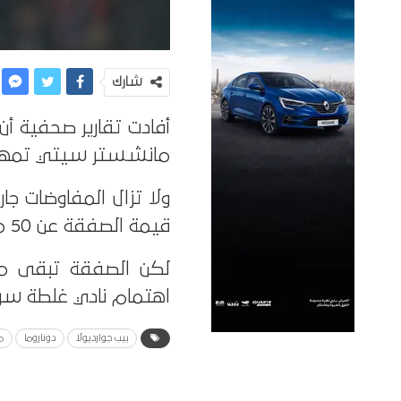
شارك
أفادت تقارير صحفية أ
مانشستر سيتي تمهيدًا
ولا تزال المفاوضات ج
قيمة الصفقة عن 50 مليون يورو التي طلبها النادي الباريسي في البداية.
لكن الصفقة تبقى مره
اهتمام نادي غلطة سرا
بيب جوارديولا
دوناروما
م