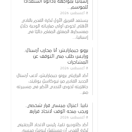
إسبانيا بمواجهة بادالونا استعدادًا
للموسم…
8 أغسطس 2026
يستعد الفريق الأول لكرة القدم بالنادي
الأهلي لخوض أولى مبارياته الودية خلال
معسكره المغلق المقام حاليًا في
إسبانيا،…
برونو جيمارايش: أنا محارب أرسنال..
ورايس طلب مني التوقف عن
المشاجرات
8 أغسطس 2026
أكد البرازيلي برونو جيمارايش، لاعب أرسنال
الجديد القادم من نيوكاسل يونايتد،
جاهزيته لخوض التحدي الأكبر في مسيرته
مع…
تابيا: اعتزال ميسي قرار شخصي..
ويجب منحه الوقت لاتخاذ قراره
8 أغسطس 2026
أكد كلاوديو تابيا، رئيس الاتحاد الأرجنتيني
لكرة القدم، أن مستقبل ليونيل ميسي