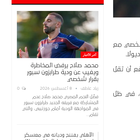
ق شخصي مع
ولا.
آخر الأخبار
محمد صلاح يرفض المخاطرة
قع أن تقل
ويغيب عن ودية طرابزون سبور
بقرار شخصي
زياد عاطف
8 أغسطس 2026
0
ف، في ظل
فضّل النجم المصري محمد صلاح عدم
المشاركة مع فريقه الجديد طرابزون سبور
في المواجهة الودية أمام جوزتيبي، والتي
تقام…
الأهلي يفتتح ودياته في معسكر