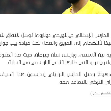
ن الحارس الإيطالي جيانلويجي دوناروما توصل لاتفا
 للانضمام إلى الفريق والعمل تحت قيادة بيب جواردي
ارية بين السيتي وباريس سان جيرمان، حيث من المتو
ونة برحيل الحارس البرازيلي إيدرسون هذا الصي
ي التركي بالتعاقد معه.
انشستر سيتي