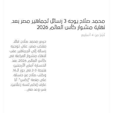
محمد صلاح يوجه 3 رسائل لجماهير مصر بعد
نهاية مشوار كأس العالم 2026
نُشِرَ من 4 أسابيع
حرص محمد صلاح، قائد
منتخب مصر، على توجيه
رسالة إلى الجماهير عقب
انتهاء مشوار الفراعنة في
كأس العالم 2026، بعد
الخسارة أمام الأرجنتين
بنتيجة 3-2 في دور الـ16.
وكتب صلاح عبر حسابه
على منصة "إكس": أنا
عارف إنكم لسه زعلانين،
بس وعد مني…