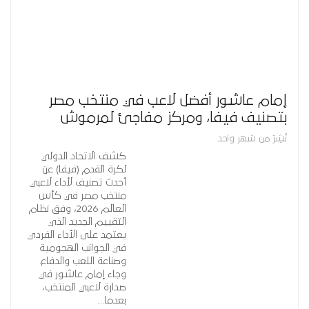
إمام عاشور أفضل لاعب في منتخب مصر
بتصنيف فيفا، ومركز مفاجئ لمرموش
نُشِرَ من شهر واحد
كشف الاتحاد الدولي
لكرة القدم (فيفا) عن
أحدث تصنيف لأداء لاعبي
منتخب مصر في كأس
العالم 2026، وفق نظام
التقييم الجديد الذي
يعتمد على الأداء الفردي
في الجوانب الهجومية
وصناعة اللعب والدفاع.
وجاء إمام عاشور في
صدارة لاعبي المنتخب،
بعدما…