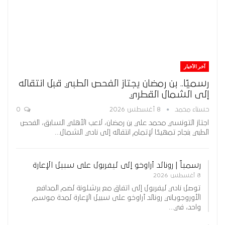
آخر الأخبار
رسميًا.. بن رمضان يجتاز الفحص الطبي قبل انتقاله
إلى الشمال القطري
حسناء محمد
8 أغسطس 2026
0
اجتاز التونسي محمد علي بن رمضان، لاعب الأهلي السابق، الفحص
الطبي بنجاح تمهيدًا لإتمام انتقاله إلى نادي الشمال…
رسمياً | رونالد أراوخو إلى ليفربول على سبيل الإعارة
8 أغسطس 2026
توصل نادي ليفربول إلى اتفاق مع برشلونة لضم المدافع
الأوروجوياني رونالد أراوخو على سبيل الإعارة لمدة موسم
واحد، في…