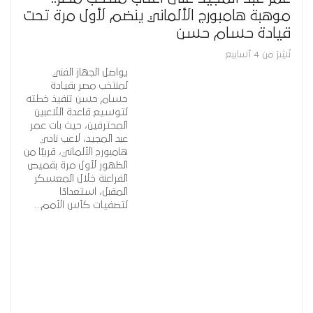
موهبة هامبورج الألماني ينضم لأول مرة تحت
قيادة حسام حسن
نُشِرَ من 4 أسابيع
يواصل الجهاز الفني
لمنتخب مصر بقيادة
حسام حسن تنفيذ خطته
لتوسيع قاعدة اللاعبين
المحترفين، حيث بات عمر
عبد المجيد، لاعب نادي
هامبورج الألماني، قريبًا من
الظهور لأول مرة بقميص
الفراعنة خلال المعسكر
المقبل، استعدادًا
لتصفيات كأس الأمم…