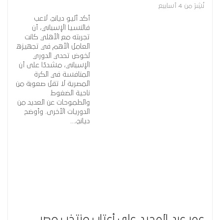
نُشِرَ من 4 أسابيع
أكد أليو ديانج، لاعب
فالنسيا الإسباني، أن
تجربته مع الأهلي كانت
العامل الأهم في تجهيزه
لخوض تحدي الدوري
الإسباني، مشددًا على أن
المنافسة في الكرة
المصرية لا تقل صعوبة من
ناحية الضغوط
والطموحات عن العديد من
الدوريات الأخرى. وأوضح
ديانج،…
عمر عبد المجيد على أعتاب منتخب مصر..