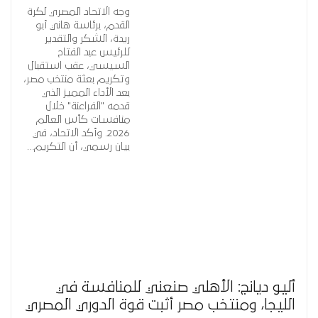
وجه الاتحاد المصري لكرة
القدم، برئاسة هاني أبو
ريدة، الشكر والتقدير
للرئيس عبد الفتاح
السيسي، عقب استقبال
وتكريم بعثة منتخب مصر،
بعد الأداء المميز الذي
قدمه "الفراعنة" خلال
منافسات كأس العالم
2026. وأكد الاتحاد، في
بيان رسمي، أن التكريم…
أليو ديانج: الأهلي صنعني للمنافسة في
الليجا، ومنتخب مصر أثبت قوة الدوري المصري