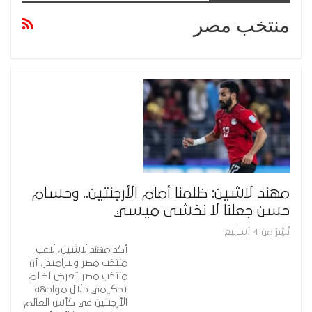
منتخب مصر
مهند لاشين: ظلمنا أمام الأرجنتين.. وحسام
حسن جعلنا لا نخشى ميسي
نُشِرَ من 4 أسابيع
أكد مهند لاشين، لاعب
منتخب مصر وبيراميدز، أن
منتخب مصر تعرض لظلم
تحكيمي خلال مواجهة
الأرجنتين في كأس العالم