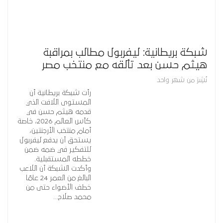
شبكة بريطانية: ليفربول مطالب بمراقبة
هيثم حسن بعد تألقه مع منتخب مصر
نُشِرَ من شهر واحد
رأت شبكة بريطانية أن
المستوى اللافت الذي
قدمه هيثم حسن في
كأس العالم 2026، خاصة
أمام منتخب الأرجنتين،
يستحق أن يدفع ليفربول
للتفكير في ضمه ضمن
خططه المستقبلية.
وأكدت الشبكة أن اللاعب
البالغ من العمر 24 عامًا
خطف الأضواء حتى من
محمد صلاح…