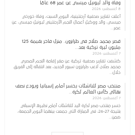
وفاة والد ليونيل ميسي عن عمر 68 عامًا
8 أغسطس 2026
أعلنت تقارير صحفية أرجنتينية، اليوم السبت، وفاة خورخي
ميسي، والد ووكيل أعمال النجم الأرجنتيني ليونيل ميسي، عن
عمر…
قصر محمد صلاح في طرابزون.. منزل فاخر بقيمة 125
مليون ليرة تركية بعد…
7 أغسطس 2026
كشفت تقارير صحفية تركية عن مقر إقامة النجم المصري
محمد صلاح، لاعب طرابزون سبور الجديد، بعد انتقاله إلى الفريق
خلال…
منتخب مصر للناشئات يخسر أمام إسبانيا ويودع نصف
نهائي كأس العالم لكرة…
7 أغسطس 2026
خسر منتخب مصر لكرة اليد للناشئات أمام نظيره الإسباني
بنتيجة 27-26، في المباراة التي جمعت بينهما اليوم الجمعة،
ضمن…