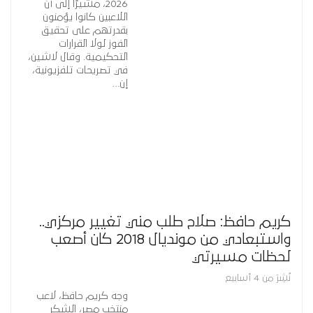
2026، مشيرًا إلى أن
اللاعبين كانوا يؤمنون
بقدرتهم على تحقيق
الفوز لولا القرارات
التحكيمية. وقال لاشين،
في تصريحات تلفزيونية،
إن…
كريم حافظ: صلاح طلب مني تغيير مركزي..
واستبعادي من مونديال 2018 كان أصعب
لحظات مسيرتي
نُشِرَ من 4 أسابيع
وجه كريم حافظ، لاعب
منتخب مصر، الشكر