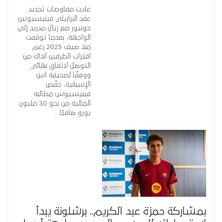
عادت مفاوضات تجديد
عقد البرازيلي فينيسيوس
جونيور مع ريال مدريد إلى
الواجهة، بعدما توقفت
منذ صيف 2025 رغم
اقتراب الطرفين آنذاك من
التوصل لاتفاق نهائي.
ووفقًا لصحيفة آس
الإسبانية، خفّض
فينيسيوس مطالبه
المالية من نحو 30 مليون
يورو صافيًا…
بمشاركة حمزة عبد الكريم.. برشلونة يبدأ