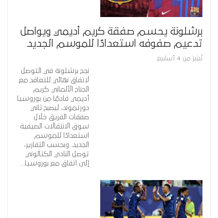
برشلونة يحسم صفقة كريم أديمي ويواصل
تدعيم صفوفه استعدادًا للموسم الجديد
نُشِرَ من 4 أسابيع
نجح برشلونة في التوصل
لاتفاق نهائي للتعاقد مع
الجناح الألماني كريم
أديمي قادمًا من بوروسيا
دورتموند، ليصبح ثاني
صفقات الفريق خلال
سوق الانتقالات الصيفية
استعدادًا للموسم
الجديد. وبحسب التقارير،
توصل النادي الكتالوني
إلى اتفاق مع بوروسيا…