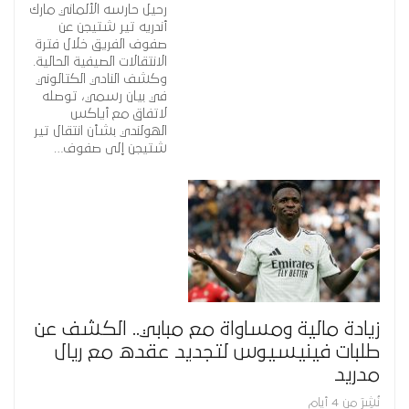
رحيل حارسه الألماني مارك
أندريه تير شتيجن عن
صفوف الفريق خلال فترة
الانتقالات الصيفية الحالية.
وكشف النادي الكتالوني
في بيان رسمي، توصله
لاتفاق مع أياكس
الهولندي بشأن انتقال تير
شتيجن إلى صفوف…
زيادة مالية ومساواة مع مبابي.. الكشف عن
طلبات فينيسيوس لتجديد عقده مع ريال
مدريد
نُشِرَ من 4 أيام