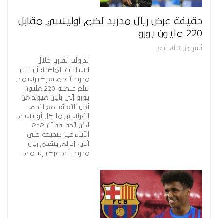
حقيقة عرض ريال مدريد لضم أوليسي مقابل
220 مليون يورو
نُشِرَ من 3 أسابيع
تداولت تقارير خلال
الساعات الماضية أن ريال
مدريد تقدم بعرض رسمي
تبلغ قيمته 220 مليون
يورو إلى بايرن ميونخ من
أجل التعاقد مع النجم
الفرنسي مايكل أوليسي.
لكن الحقيقة أن هذه
الأنباء غير صحيحة حتى
الآن، إذ لم يتقدم ريال
مدريد بأي عرض رسمي…