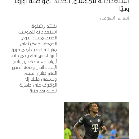
استعداداته للموسم الجديد بمواجهة أوروبا
وديًا
نُشِرَ من أسبوعين
يفتتح برشلونة
استعداداته للموسم
الجديد، مساء اليوم
الجمعة، بخوض أولى
مبارياته الودية أمام فريق
أوروبا، في لقاء يقام خلف
أبواب مغلقة ضمن برنامج
الإعداد الذي وضعه المدير
الفني هانزي فليك.
ويسعى فليك إلى
الوقوف على جاهزية
لاعبيه بعد فترة…