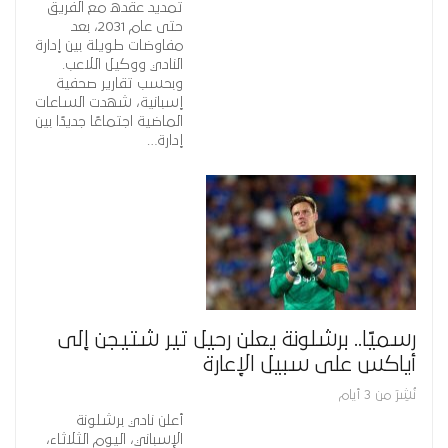
تمديد عقده مع الفريق
حتى عام 2031، بعد
مفاوضات طويلة بين إدارة
النادي ووكيل اللاعب.
وبحسب تقارير صحفية
إسبانية، شهدت الساعات
الماضية اجتماعًا جديدًا بين
إدارة…
رسميًا.. برشلونة يعلن رحيل تير شتيجن إلى
أياكس على سبيل الإعارة
نُشِرَ من 3 أيام
أعلن نادي برشلونة
الإسباني، اليوم الثلاثاء،