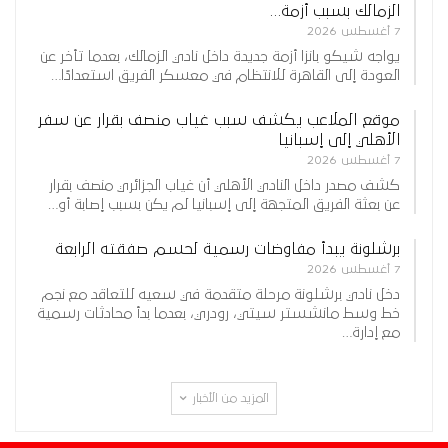
الزمالك بسبب أزمة…
7 أغسطس 2026
يواجه شيكو بانزا أزمة جديدة داخل نادي الزمالك، بعدما تأخر عن
العودة إلى القاهرة للانتظام في معسكر الفريق استعدادًا…
موقع الملاعب يكشف سبب غياب منصف بقرار عن سفر
الأهلي إلى إسبانيا
7 أغسطس 2026
كشف مصدر داخل النادي الأهلي أن غياب الجزائري منصف بقرار
عن بعثة الفريق المتجهة إلى إسبانيا لم يكن بسبب إصابة أو…
برشلونة يبدأ مفاوضات رسمية لحسم صفقته الرابعة
7 أغسطس 2026
دخل نادي برشلونة مرحلة متقدمة في سعيه للتعاقد مع نجم
خط وسط مانشستر سيتي، رودري، بعدما بدأ محادثات رسمية
مع إدارة…
المزيد من الأخبار