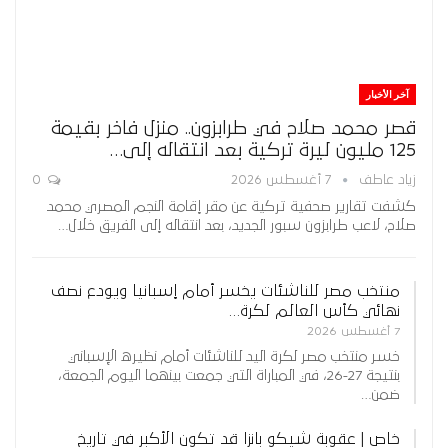
آخر الأخبار
قصر محمد صلاح في طرابزون.. منزل فاخر بقيمة
125 مليون ليرة تركية بعد انتقاله إلى…
زياد عاطف
7 أغسطس 2026
0
كشفت تقارير صحفية تركية عن مقر إقامة النجم المصري محمد
صلاح، لاعب طرابزون سبور الجديد، بعد انتقاله إلى الفريق خلال…
منتخب مصر للناشئات يخسر أمام إسبانيا ويودع نصف
نهائي كأس العالم لكرة…
7 أغسطس 2026
خسر منتخب مصر لكرة اليد للناشئات أمام نظيره الإسباني
بنتيجة 27-26، في المباراة التي جمعت بينهما اليوم الجمعة،
ضمن…
خاص | عقوبة شيكو بانزا قد تكون الأكبر في تاريخ