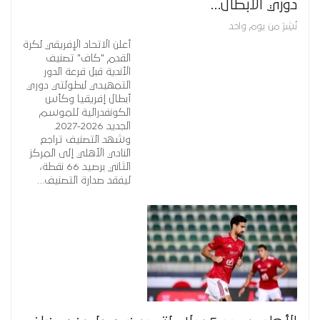
دوري الأبطال…
نُشِرَ من يوم واحد
أعلن الاتحاد الإفريقي لكرة
القدم "كاف" تصنيف
الأندية قبل قرعة الدور
التمهيدي لبطولتي دوري
أبطال إفريقيا وكأس
الكونفدرالية للموسم
الجديد 2026-2027.
وشهد التصنيف تراجع
النادي الأهلي إلى المركز
الثاني برصيد 66 نقطة،
ليفقد صدارة التصنيف…