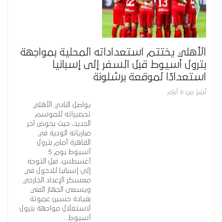
الأهلي يختتم استعداداته المحلية بمواجهة
بترول أسيوط قبل السفر إلى إسبانيا
استعدادًا لموقعة برشلونة
نُشِرَ من 6 أيام
يواصل النادي الأهلي
تحضيراته للموسم
الجديد، حيث يخوض آخر
مبارياته الودية في
القاهرة أمام بترول
أسيوط يوم 5
أغسطس، قبل التوجه
إلى إسبانيا للدخول في
معسكر الإعداد الخارجي.
ويسعى الجهاز الفني
بقيادة حسين عموتة
لاستغلال مواجهة بترول
أسيوط…