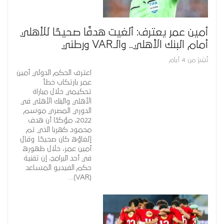
أمين عمر يعترف: ألغيت هدفًا صحيحًا للأهلي
أمام البنك الأهلي.. والـVAR ورطني
نُشِرَ من 4 أيام
اعترف الحكم الدولي أمين
عمر بارتكاب خطأ
تحكيمي خلال مباراة
الأهلي والبنك الأهلي في
الدوري المصري موسم
2022، مؤكدًا أن هدف
محمود كهربا الذي تم
إلغاؤه كان صحيحًا. وقال
أمين عمر، خلال ظهوره
في أحد البرامج، إن تقنية
حكم الفيديو المساعد
(VAR)…