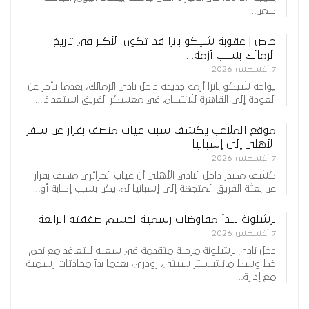
ضمن…
خاص | عقوبة شيكو بانزا قد تكون الأكبر في تاريخ
الزمالك بسبب أزمة…
7 أغسطس 2026
يواجه شيكو بانزا أزمة جديدة داخل نادي الزمالك، بعدما تأخر عن
العودة إلى القاهرة للانتظام في معسكر الفريق استعدادًا…
موقع الملاعب يكشف سبب غياب منصف بقرار عن سفر
الأهلي إلى إسبانيا
7 أغسطس 2026
كشف مصدر داخل النادي الأهلي أن غياب الجزائري منصف بقرار
عن بعثة الفريق المتجهة إلى إسبانيا لم يكن بسبب إصابة أو…
برشلونة يبدأ مفاوضات رسمية لحسم صفقته الرابعة
7 أغسطس 2026
دخل نادي برشلونة مرحلة متقدمة في سعيه للتعاقد مع نجم
خط وسط مانشستر سيتي، رودري، بعدما بدأ محادثات رسمية
مع إدارة…