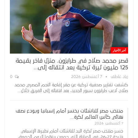
آخر الأخبار
قصر محمد صلاح في طرابزون.. منزل فاخر بقيمة
125 مليون ليرة تركية بعد انتقاله إلى…
زياد عاطف
7 أغسطس 2026
0
كشفت تقارير صحفية تركية عن مقر إقامة النجم المصري محمد
صلاح، لاعب طرابزون سبور الجديد، بعد انتقاله إلى الفريق خلال…
منتخب مصر للناشئات يخسر أمام إسبانيا ويودع نصف
نهائي كأس العالم لكرة…
7 أغسطس 2026
خسر منتخب مصر لكرة اليد للناشئات أمام نظيره الإسباني
بنتيجة 27-26، في المباراة التي جمعت بينهما اليوم الجمعة،