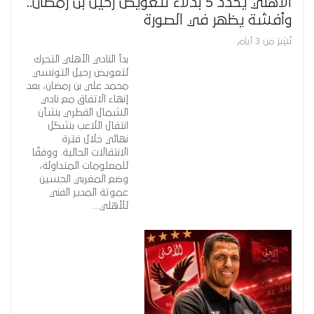
الأهلي يحدد 5 بدلاء لتعويض رحيل بن رمضان..
وأفشة يظهر في الصورة
نُشِرَ من 3 أيام
بدأ النادي الأهلي التحرك
لتعويض رحيل التونسي
محمد علي بن رمضان، بعد
إنهاء الاتفاق مع نادي
الشمال القطري بشأن
انتقال اللاعب بشكل
نهائي خلال فترة
الانتقالات الحالية. ووفقًا
للمعلومات المتداولة،
وضع المغربي الحسين
عموتة المدير الفني
للأهلي…