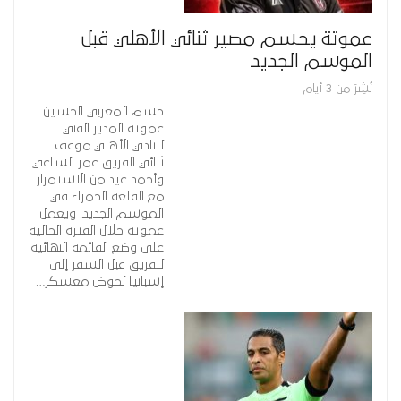
عموتة يحسم مصير ثنائي الأهلي قبل
الموسم الجديد
نُشِرَ من 3 أيام
حسم المغربي الحسين
عموتة المدير الفني
للنادي الأهلي موقف
ثنائي الفريق عمر الساعي
وأحمد عيد من الاستمرار
مع القلعة الحمراء في
الموسم الجديد. ويعمل
عموتة خلال الفترة الحالية
على وضع القائمة النهائية
للفريق قبل السفر إلى
إسبانيا لخوض معسكر…