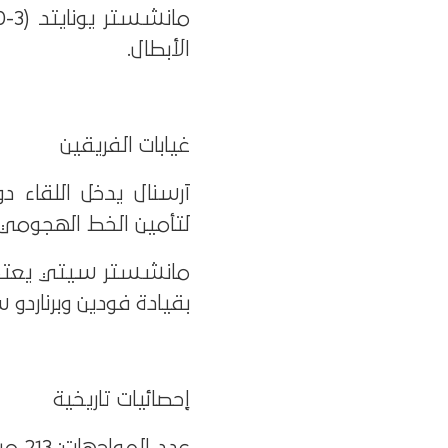
الأبطال.
غيابات الفريقين
آرسنال يدخل اللقاء 
لتأمين الخط الهجومي.
مانشستر سيتي يعتمد 
بقيادة فودين وبرناردو س
إحصائيات تاريخية
عدد المواجهات: 213 مباراة.