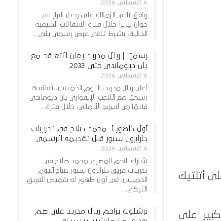
6 أغسطس 2026
وافق نادي الزمالك على رحيل البرازيلي
خوان بيزيرا خلال فترة الانتقالات الصيفية
الحالية، بشرط تلقي عرض رسمي يلبي…
رسميًا | ريال مدريد يعلن التعاقد مع
يان ديوماندي حتى 2033
6 أغسطس 2026
أعلن ريال مدريد، اليوم الخميس، تعاقده
رسميًا مع اللاعب الإيفواري يان ديوماندي
قادمًا من لايبزيج الألماني، خلال فترة…
أول ظهور لـ محمد صلاح في تدريبات
طرابزون سبور قبل تقديمه الرسمي
6 أغسطس 2026
شارك النجم المصري محمد صلاح في
تدريبات فريق طرابزون سبور صباح اليوم
 فوز مهم على أتلتيك
الخميس، في أول ظهور له بقميص الفريق
التركي،…
برشلونة يزاحم ريال مدريد على ضم
قة بفوز كبير على
رودري من مانشستر سيتي