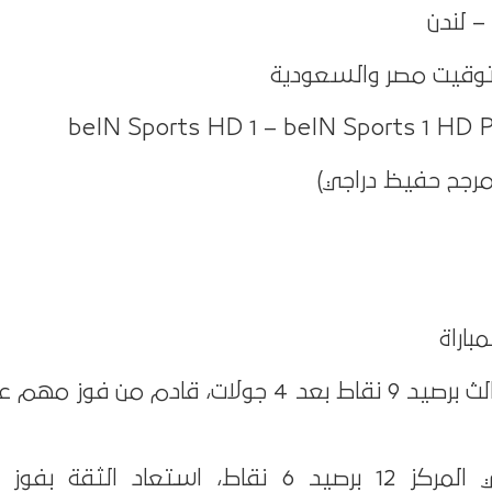
– لندن
(مرجح حفيظ دراجي)
باراة
آرسنال يحتل المركز الثالث برصيد 9 نقاط بعد 4 جولات، قادم من
مانشستر سيتي في المركز 12 برصيد 6 نقاط، استعاد الث