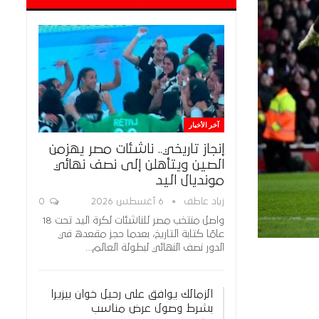
آخر الأخبار
إنجاز تاريخي.. ناشئات مصر يهزمن
الصين ويتأهلن إلى نصف نهائي
مونديال اليد
زياد عاطف
6 أغسطس 2026
0
واصل منتخب مصر للناشئات لكرة اليد تحت 18
عامًا كتابة التاريخ، بعدما حجز مقعده في
الدور نصف النهائي لبطولة العالم…
الزمالك يوافق على رحيل خوان بيزيرا
بشرط وصول عرض مناسب