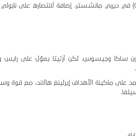
مانشستر يونايتد (3-0) في ديربي مانشستر، إضافة لانتصاره على ناب
دون ساكا وجيسوس، لكن أرتيتا يعوّل على رايس 
على ماكينة الأهداف إيرلينغ هالاند، مع قوة وس
يلفا.