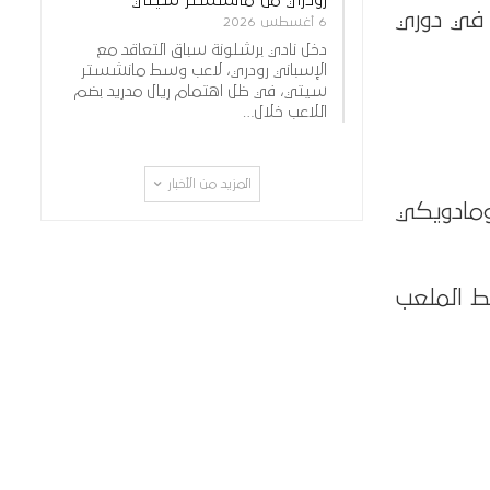
ولي في دوري
6 أغسطس 2026
دخل نادي برشلونة سباق التعاقد مع
الإسباني رودري، لاعب وسط مانشستر
سيتي، في ظل اهتمام ريال مدريد بضم
اللاعب خلال…
المزيد من الأخبار
ومادويكي
ط الملعب