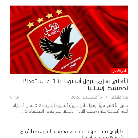
آخر الأخبار
الأهلي يهزم بترول أسيوط بثنائية استعدادًا
لمعسكر إسبانيا
زياد عاطف
5 أغسطس 2026
0
حقق الأهلي فوزًا وديًا على بترول أسيوط بنتيجة 2-0، في المباراة
التي أقيمت على ملعب النادي بمدينة نصر ضمن استعدادات…
طرابزون يحدد موعد تقديم محمد صلاح رسميًا أمام
الجماهير في بابارا بارك