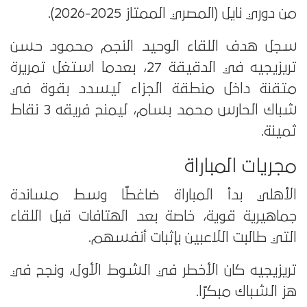
من دوري نايل (المصري الممتاز 2025-2026).
سجل هدف اللقاء الوحيد النجم محمود حسن
تريزيجيه في الدقيقة 27، بعدما استغل تمريرة
متقنة داخل منطقة الجزاء ليسدد بقوة في
شباك الحارس محمد بسام، ليمنح فريقه 3 نقاط
ثمينة.
مجريات المباراة
الأهلي بدأ المباراة ضاغطًا وسط مساندة
جماهيرية قوية، خاصة بعد الهتافات قبل اللقاء
التي طالبت اللاعبين بإثبات أنفسهم.
تريزيجيه كان الأخطر في الشوط الأول، ونجح في
هز الشباك مبكرًا.