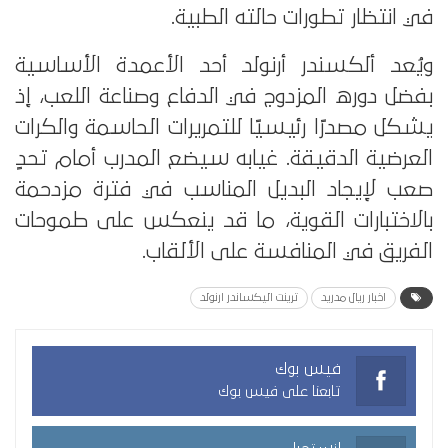
في انتظار تطورات حالته الطبية.
ويُعد ألكسندر أرنولد أحد الأعمدة الأساسية
بفضل دوره المزدوج في الدفاع وصناعة اللعب، إذ
يشكل مصدرًا رئيسيًا للتمريرات الحاسمة والكرات
العرضية الدقيقة. غيابه سيضع المدرب أمام تحدٍ
صعب لإيجاد البديل المناسب في فترة مزدحمة
بالاختبارات القوية، ما قد ينعكس على طموحات
الفريق في المنافسة على الألقاب.
اخبار ريال مدريد
ترينت اليكساندر ارنولد
فيس بوك
تابعنا على فيس بوك