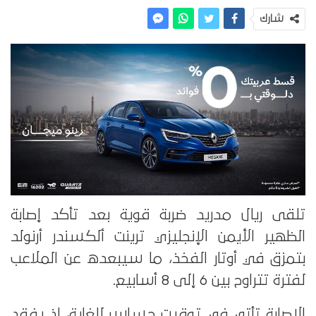
شارك
تلقى ريال مدريد ضربة قوية بعد تأكد إصابة
الظهير الأيمن الإنجليزي ترينت ألكسندر أرنولد
بتمزق في أوتار الفخذ، ما سيبعده عن الملاعب
لفترة تتراوح بين 6 إلى 8 أسابيع.
الإصابة تأتي في توقيت حساس للغاية، إذ يفقد