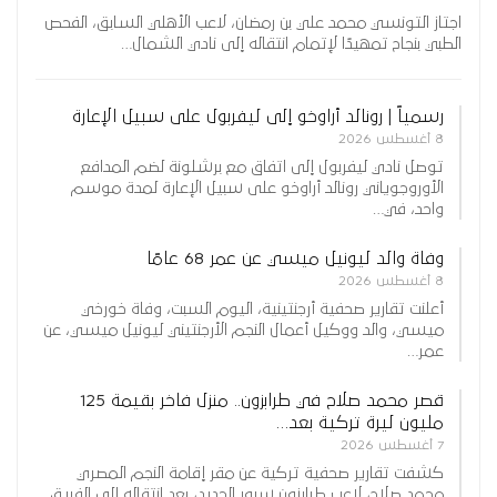
اجتاز التونسي محمد علي بن رمضان، لاعب الأهلي السابق، الفحص
الطبي بنجاح تمهيدًا لإتمام انتقاله إلى نادي الشمال…
رسمياً | رونالد أراوخو إلى ليفربول على سبيل الإعارة
8 أغسطس 2026
توصل نادي ليفربول إلى اتفاق مع برشلونة لضم المدافع
الأوروجوياني رونالد أراوخو على سبيل الإعارة لمدة موسم
واحد، في…
وفاة والد ليونيل ميسي عن عمر 68 عامًا
8 أغسطس 2026
أعلنت تقارير صحفية أرجنتينية، اليوم السبت، وفاة خورخي
ميسي، والد ووكيل أعمال النجم الأرجنتيني ليونيل ميسي، عن
عمر…
قصر محمد صلاح في طرابزون.. منزل فاخر بقيمة 125
مليون ليرة تركية بعد…
7 أغسطس 2026
كشفت تقارير صحفية تركية عن مقر إقامة النجم المصري
محمد صلاح، لاعب طرابزون سبور الجديد، بعد انتقاله إلى الفريق