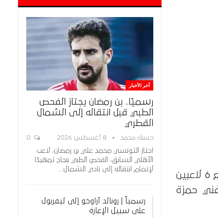
آخر الأخبار
رسميًا.. بن رمضان يجتاز الفحص
الطبي قبل انتقاله إلى الشمال
القطري
حسناء محمد
8 أغسطس 2026
0
اجتاز التونسي محمد علي بن رمضان، لاعب
الأهلي السابق، الفحص الطبي بنجاح تمهيدًا
لإتمام انتقاله إلى نادي الشمال…
أعلن مجلس إدارة نادي الاتحاد السكندري، برئاسة محمد سلامة، التعاقد مع 6 لاعبين
فني حمزة
رسمياً | رونالد أراوخو إلى ليفربول
على سبيل الإعارة