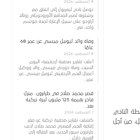
8 أغسطس 2026
توصل نادي ليفربول إلى اتفاق مع
برشلونة لضم المدافع الأوروجوياني رونالد
أراوخو على سبيل الإعارة لمدة موسم
واحد، في…
وفاة والد ليونيل ميسي عن عمر 68
عامًا
8 أغسطس 2026
أعلنت تقارير صحفية أرجنتينية، اليوم
السبت، وفاة خورخي ميسي، والد ووكيل
أعمال النجم الأرجنتيني ليونيل ميسي، عن
عمر…
قصر محمد صلاح في طرابزون.. منزل
فاخر بقيمة 125 مليون ليرة تركية
بعد…
ة النادي
7 أغسطس 2026
كشفت تقارير صحفية تركية عن مقر
ل، من أجل
إقامة النجم المصري محمد صلاح، لاعب
طرابزون سبور الجديد، بعد انتقاله إلى
الفريق خلال…