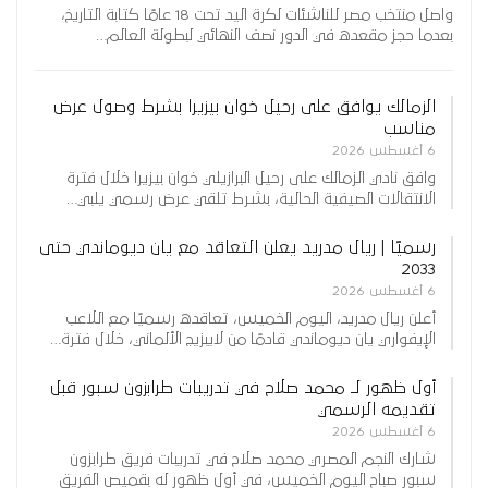
واصل منتخب مصر للناشئات لكرة اليد تحت 18 عامًا كتابة التاريخ،
بعدما حجز مقعده في الدور نصف النهائي لبطولة العالم…
الزمالك يوافق على رحيل خوان بيزيرا بشرط وصول عرض
مناسب
6 أغسطس 2026
وافق نادي الزمالك على رحيل البرازيلي خوان بيزيرا خلال فترة
الانتقالات الصيفية الحالية، بشرط تلقي عرض رسمي يلبي…
رسميًا | ريال مدريد يعلن التعاقد مع يان ديوماندي حتى
2033
6 أغسطس 2026
أعلن ريال مدريد، اليوم الخميس، تعاقده رسميًا مع اللاعب
الإيفواري يان ديوماندي قادمًا من لايبزيج الألماني، خلال فترة…
أول ظهور لـ محمد صلاح في تدريبات طرابزون سبور قبل
تقديمه الرسمي
6 أغسطس 2026
شارك النجم المصري محمد صلاح في تدريبات فريق طرابزون
سبور صباح اليوم الخميس، في أول ظهور له بقميص الفريق