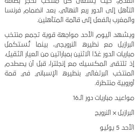
القدم، حيث يسعى كل منتخب لحجز بطاقة
التأهل إلى الدور ربع النهائي، بعد انضمام فرنسا
والمغرب بالفعل إلى قائمة المتأهلين.
ويشهد اليوم الأحد مواجهة قوية تجمع منتخب
البرازيل مع نظيره النرويجي، بينما تُستكمل
مباريات الدور غدًا الاثنين بمباراتين من العيار الثقيل،
إذ تلتقي المكسيك مع إنجلترا، قبل أن يصطدم
المنتخب البرتغالي بنظيره الإسباني في قمة
أوروبية منتظرة.
مواعيد مباريات دور الـ16
البرازيل × النرويج
الأحد 5 يوليو