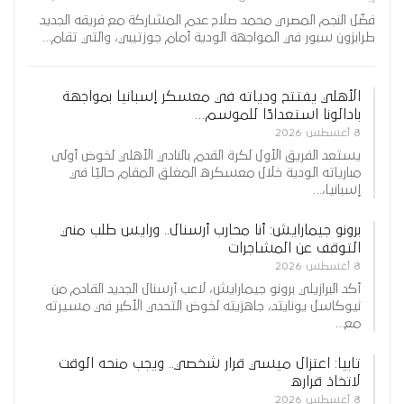
فضّل النجم المصري محمد صلاح عدم المشاركة مع فريقه الجديد
طرابزون سبور في المواجهة الودية أمام جوزتيبي، والتي تقام…
الأهلي يفتتح ودياته في معسكر إسبانيا بمواجهة
بادالونا استعدادًا للموسم…
8 أغسطس 2026
يستعد الفريق الأول لكرة القدم بالنادي الأهلي لخوض أولى
مبارياته الودية خلال معسكره المغلق المقام حاليًا في
إسبانيا،…
برونو جيمارايش: أنا محارب أرسنال.. ورايس طلب مني
التوقف عن المشاجرات
8 أغسطس 2026
أكد البرازيلي برونو جيمارايش، لاعب أرسنال الجديد القادم من
نيوكاسل يونايتد، جاهزيته لخوض التحدي الأكبر في مسيرته
مع…
تابيا: اعتزال ميسي قرار شخصي.. ويجب منحه الوقت
لاتخاذ قراره
8 أغسطس 2026