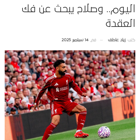
اليوم.. وصلاح يبحث عن فك
العقدة
في
14 سبتمبر 2025
كتب
زياد عاطف