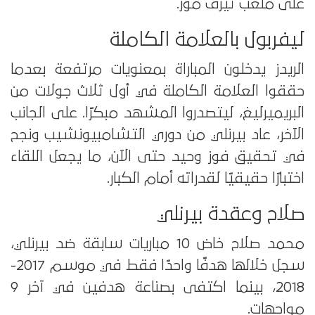
على ملعب تيرف مور.
ليفربول بالعلامة الكاملة
الريدز يدخلون المباراة بمعنويات مرتفعة بعدما
حققوا العلامة الكاملة في أول ثلاث جولات من
البريميرليغ، ليتصدروا المشهد مبكرًا. على الجانب
الآخر، عاد بيرنلي من دوري التشامبيونشيب ونجح
في تحقيق فوز وحيد حتى الآن، ما يجعل اللقاء
اختبارًا حقيقيًا لقدراته أمام الكبار.
صلاح وعقدة بيرنلي
محمد صلاح خاض 10 مباريات سابقة ضد بيرنلي،
سجل خلالها هدفًا واحدًا فقط في موسم 2017-
2018، بينما اكتفى بصناعة هدفين في آخر 9
مواجهات.