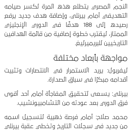
النجم المصري يتطلع هذه المرة لكسر صيامه
التهديفي أمام بيرنلي، وإضافة هدف جديد يرفع
رصيده إلى 188 هدفًا في الدوري الإنجليزي
الممتاز، ليقترب خطوة إضافية من قائمة الهدافين
التاريخيين للبريميرليغ.
مواجهة بأبعاد مختلفة
ليفربول: يريد الاستمرار في الانتصارات وتثبيت
أقدامه مبكرًا في سباق الصدارة.
بيرنلي: يسعى لتحقيق المفاجأة أمام أحد أقوى
فرق الدوري بعد عودته من التشامبيونشيب.
محمد صلاح: أمام فرصة ذهبية لتسجيل اسمه
من جديد في سجلات التاريخ وتخطي عقبة بيرنلي