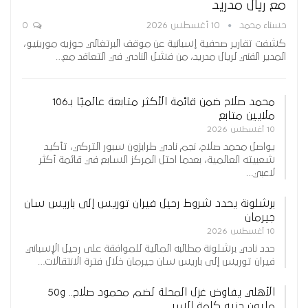
مع ريال مدريد
حسناء محمد
10 أغسطس 2026
0
كشفت تقارير صحفية إسبانية عن موقف البرتغالي جوزيه مورينيو،
المدير الفني لريال مدريد، من فشل النادي في التعاقد مع…
محمد صلاح ضمن قائمة الأكثر متابعة عالميًا بـ106
ملايين متابع
10 أغسطس 2026
يواصل محمد صلاح، نجم نادي طرابزون سبور التركي، تأكيد
شعبيته العالمية، بعدما احتل المركز السابع في قائمة أكثر
لاعبي…
برشلونة يحدد شروط رحيل فيران توريس إلى باريس سان
جيرمان
10 أغسطس 2026
حدد نادي برشلونة مطالبه المالية للموافقة على رحيل الإسباني
فيران توريس إلى باريس سان جيرمان خلال فترة الانتقالات…
الأهلي يفاوض غزل المحلة لضم محمود صلاح.. و50
مليون جنيه كلمة السر