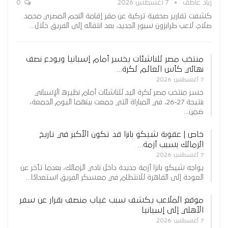
زياد عاطف
7 أغسطس 2026
0
كشفت تقارير صحفية تركية عن مقر إقامة النجم المصري محمد
صلاح، لاعب طرابزون سبور الجديد، بعد انتقاله إلى الفريق خلال…
منتخب مصر للناشئات يخسر أمام إسبانيا ويودع نصف
نهائي كأس العالم لكرة…
7 أغسطس 2026
خسر منتخب مصر لكرة اليد للناشئات أمام نظيره الإسباني
بنتيجة 27-26، في المباراة التي جمعت بينهما اليوم الجمعة،
ضمن…
خاص | عقوبة شيكو بانزا قد تكون الأكبر في تاريخ
الزمالك بسبب أزمة…
7 أغسطس 2026
يواجه شيكو بانزا أزمة جديدة داخل نادي الزمالك، بعدما تأخر عن
العودة إلى القاهرة للانتظام في معسكر الفريق استعدادًا…
موقع الملاعب يكشف سبب غياب منصف بقرار عن سفر
الأهلي إلى إسبانيا
7 أغسطس 2026