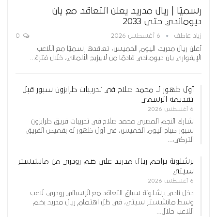
رسميًا | ريال مدريد يعلن التعاقد مع يان
ديوماندي حتى 2033
زياد عاطف
6 أغسطس 2026
0
أعلن ريال مدريد، اليوم الخميس، تعاقده رسميًا مع اللاعب
الإيفواري يان ديوماندي قادمًا من لايبزيج الألماني، خلال فترة…
أول ظهور لـ محمد صلاح في تدريبات طرابزون سبور قبل
تقديمه الرسمي
6 أغسطس 2026
شارك النجم المصري محمد صلاح في تدريبات فريق طرابزون
سبور صباح اليوم الخميس، في أول ظهور له بقميص الفريق
التركي،…
برشلونة يزاحم ريال مدريد على ضم رودري من مانشستر
سيتي
6 أغسطس 2026
دخل نادي برشلونة سباق التعاقد مع الإسباني رودري، لاعب
وسط مانشستر سيتي، في ظل اهتمام ريال مدريد بضم
اللاعب خلال…