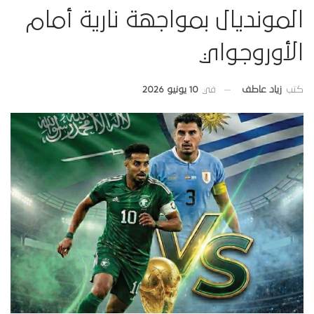
المونديال بمواجهة نارية أمام
الأوروجواي
في
10 يونيو 2026
كتب
زياد عاطف