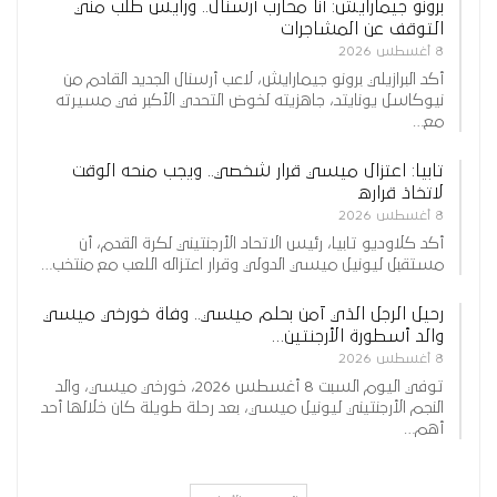
برونو جيمارايش: أنا محارب أرسنال.. ورايس طلب مني
التوقف عن المشاجرات
8 أغسطس 2026
أكد البرازيلي برونو جيمارايش، لاعب أرسنال الجديد القادم من
نيوكاسل يونايتد، جاهزيته لخوض التحدي الأكبر في مسيرته
مع…
تابيا: اعتزال ميسي قرار شخصي.. ويجب منحه الوقت
لاتخاذ قراره
8 أغسطس 2026
أكد كلاوديو تابيا، رئيس الاتحاد الأرجنتيني لكرة القدم، أن
مستقبل ليونيل ميسي الدولي وقرار اعتزاله اللعب مع منتخب…
رحيل الرجل الذي آمن بحلم ميسي.. وفاة خورخي ميسي
والد أسطورة الأرجنتين…
8 أغسطس 2026
توفي اليوم السبت 8 أغسطس 2026، خورخي ميسي، والد
النجم الأرجنتيني ليونيل ميسي، بعد رحلة طويلة كان خلالها أحد
أهم…