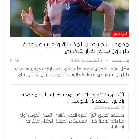
آخر الأخبار
محمد صلاح يرفض المخاطرة ويغيب عن ودية
طرابزون سبور بقرار شخصي
زياد عاطف
8 أغسطس 2026
0
فضّل النجم المصري محمد صلاح عدم المشاركة مع فريقه الجديد
طرابزون سبور في المواجهة الودية أمام جوزتيبي، والتي تقام…
الأهلي يفتتح ودياته في معسكر إسبانيا بمواجهة
بادالونا استعدادًا للموسم…
8 أغسطس 2026
يستعد الفريق الأول لكرة القدم بالنادي الأهلي لخوض أولى
مبارياته الودية خلال معسكره المغلق المقام حاليًا في
إسبانيا،…