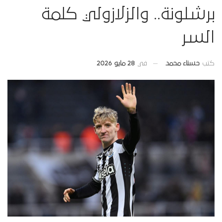
برشلونة.. والزلازولي كلمة
السر
في
28 مايو 2026
كتب
حسناء محمد