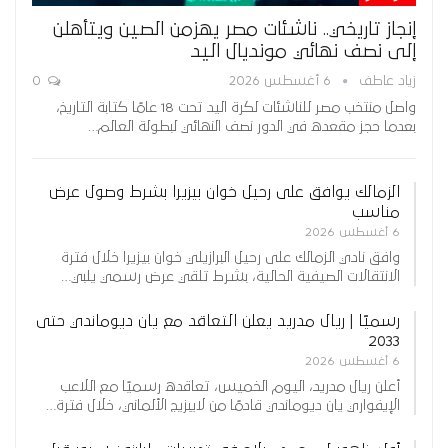
إنجاز تاريخي.. ناشئات مصر يهزمن الصين ويتأهلن
إلى نصف نهائي مونديال اليد
زياد عاطف
6 أغسطس 2026
0
واصل منتخب مصر للناشئات لكرة اليد تحت 18 عامًا كتابة التاريخ،
بعدما حجز مقعده في الدور نصف النهائي لبطولة العالم…
الزمالك يوافق على رحيل خوان بيزيرا بشرط وصول عرض
مناسب
6 أغسطس 2026
وافق نادي الزمالك على رحيل البرازيلي خوان بيزيرا خلال فترة
الانتقالات الصيفية الحالية، بشرط تلقي عرض رسمي يلبي…
رسميًا | ريال مدريد يعلن التعاقد مع يان ديوماندي حتى
2033
6 أغسطس 2026
أعلن ريال مدريد، اليوم الخميس، تعاقده رسميًا مع اللاعب
الإيفواري يان ديوماندي قادمًا من لايبزيج الألماني، خلال فترة…