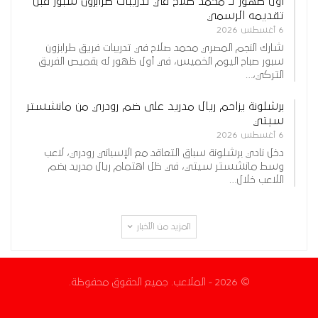
أول ظهور لـ محمد صلاح في تدريبات طرابزون سبور قبل
تقديمه الرسمي
6 أغسطس 2026
شارك النجم المصري محمد صلاح في تدريبات فريق طرابزون
سبور صباح اليوم الخميس، في أول ظهور له بقميص الفريق
التركي،…
برشلونة يزاحم ريال مدريد على ضم رودري من مانشستر
سيتي
6 أغسطس 2026
دخل نادي برشلونة سباق التعاقد مع الإسباني رودري، لاعب
وسط مانشستر سيتي، في ظل اهتمام ريال مدريد بضم
اللاعب خلال…
المزيد من الأخبار
© 2026 - الملاعب. جميع الحقوق محفوظة.