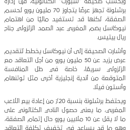
وبحسب صحيفة “سبورت” الكتالونية، فإن إدارة
برشلونة تجهز عرضًا يتجاوز 70 مليون يورو لحسم
الصفقة، لكنها قد تستفيد ماليًا من اهتمام
نيوكاسل بضم المغربي عبد الصمد الزلزولي جناح
ريال بيتيس.
وأشارت الصحيفة إلى أن نيوكاسل يخطط لتقديم
عرض يزيد عن 50 مليون يورو من أجل التعاقد مع
الزلزولي سريعًا، خاصة في ظل المنافسة
المتوقعة من أندية إنجليزية أخرى مثل توتنهام
وأستون فيلا.
ويحتفظ برشلونة بنسبة 20٪ من إعادة بيع اللاعب
المغربي، ما يعني حصول النادي الكتالوني على
ما لا يقل عن 10 ملايين يورو حال إتمام الصفقة،
وهو ما قد يساعد في تخفيف تكلفة التعاقد