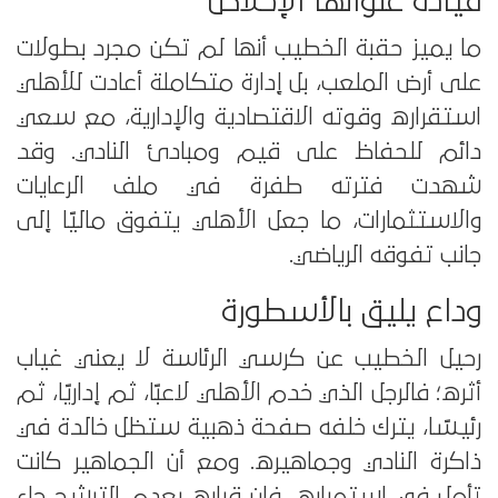
قيادة عنوانها الإخلاص
ما يميز حقبة الخطيب أنها لم تكن مجرد بطولات
على أرض الملعب، بل إدارة متكاملة أعادت للأهلي
استقراره وقوته الاقتصادية والإدارية، مع سعي
دائم للحفاظ على قيم ومبادئ النادي. وقد
شهدت فترته طفرة في ملف الرعايات
والاستثمارات، ما جعل الأهلي يتفوق ماليًا إلى
جانب تفوقه الرياضي.
وداع يليق بالأسطورة
رحيل الخطيب عن كرسي الرئاسة لا يعني غياب
أثره؛ فالرجل الذي خدم الأهلي لاعبًا، ثم إداريًا، ثم
رئيسًا، يترك خلفه صفحة ذهبية ستظل خالدة في
ذاكرة النادي وجماهيره. ومع أن الجماهير كانت
تأمل في استمراره، فإن قراره بعدم الترشح جاء