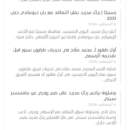
رسميًا | ريال مدريد يعلن التعاقد مع يان ديوماندي حتى
2033
6 أغسطس 2026
أعلن ريال مدريد، اليوم الخميس، تعاقده رسميًا مع اللاعب
الإيفواري يان ديوماندي قادمًا من لايبزيج الألماني، خلال فترة…
أول ظهور لـ محمد صلاح في تدريبات طرابزون سبور قبل
تقديمه الرسمي
6 أغسطس 2026
شارك النجم المصري محمد صلاح في تدريبات فريق طرابزون
سبور صباح اليوم الخميس، في أول ظهور له بقميص الفريق
التركي،…
برشلونة يزاحم ريال مدريد على ضم رودري من مانشستر
سيتي
6 أغسطس 2026
دخل نادي برشلونة سباق التعاقد مع الإسباني رودري، لاعب
وسط مانشستر سيتي، في ظل اهتمام ريال مدريد بضم
اللاعب خلال…