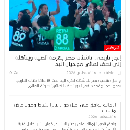
آخر الأخبار
إنجاز تاريخي.. ناشئات مصر يهزمن الصين ويتأهلن
إلى نصف نهائي مونديال اليد
زياد عاطف
6 أغسطس 2026
0
واصل منتخب مصر للناشئات لكرة اليد تحت 18 عامًا كتابة التاريخ،
بعدما حجز مقعده في الدور نصف النهائي لبطولة العالم…
الزمالك يوافق على رحيل خوان بيزيرا بشرط وصول عرض
مناسب
6 أغسطس 2026
وافق نادي الزمالك على رحيل البرازيلي خوان بيزيرا خلال فترة
الانتقالات الصيفية الحالية، بشرط تلقي عرض رسمي يلبي…