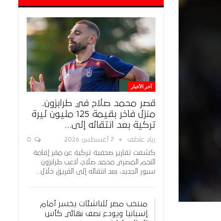
آخر الأخبار
قصر محمد صلاح في طرابزون..
منزل فاخر بقيمة 125 مليون ليرة
تركية بعد انتقاله إلى…
زياد عاطف
7 أغسطس 2026
0
كشفت تقارير صحفية تركية عن مقر إقامة
النجم المصري محمد صلاح، لاعب طرابزون
سبور الجديد، بعد انتقاله إلى الفريق خلال…
منتخب مصر للناشئات يخسر أمام
إسبانيا ويودع نصف نهائي كأس