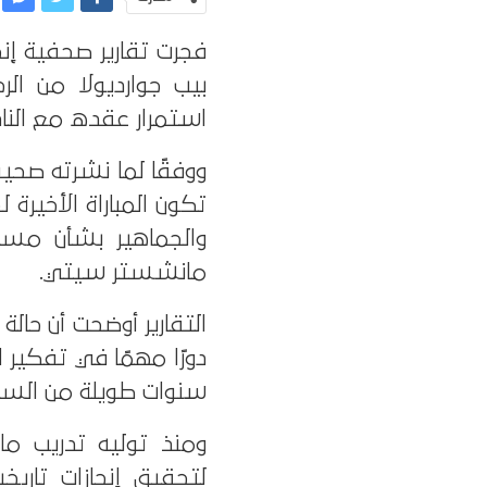
فجرت تقارير صحفية إنج
بيب جوارديولا من ا
استمرار عقده مع النادي
ووفقًا لما نشرته صحيف
تكون المباراة الأخيرة 
والجماهير بشأن مست
مانشستر سيتي.
التقارير أوضحت أن حال
دورًا مهمًا في تفكير 
سنوات طويلة من السيطر
لتحقيق إنجازات تاريخي