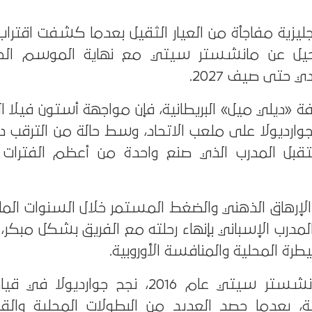
ليزية مفاجأة من العيار الثقيل بعدما كشفت اقتراب
لرحيل عن مانشستر سيتي مع نهاية الموسم الحا
 حتى صيف 2027.
ة «ديلي ميل» البريطانية، فإن مواجهة أستون فيلا ا
لجوارديولا على ملعب الاتحاد، وسط حالة من الترقب دا
قبل المدرب الذي صنع واحدة من أعظم الفترات 
ة الإرهاق الذهني والضغط المستمر خلال السنوات الم
المدرب الإسباني بإنهاء رحلته مع الفريق بشكل مبكر،
ة المحلية والمنافسة الأوروبية.
ومنذ توليه تدريب مانشستر سيتي عام 2016، نجح جواردي
ة، بعدما حصد العديد من البطولات المحلية والقاري