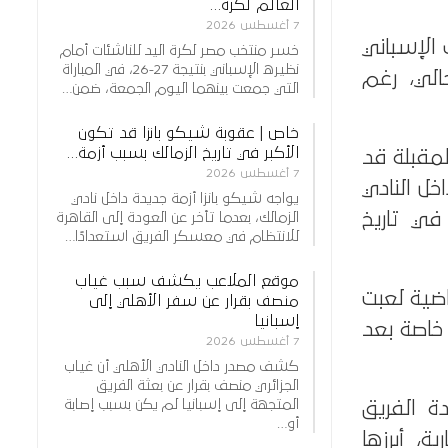
العالم لكرة…
7 أغسطس 2026
 الإسباني
خسر منتخب مصر لكرة اليد للناشئات أمام
نظيره الإسباني بنتيجة 27-26، في المباراة
لي، رغم
التي جمعت بينهما اليوم الجمعة، ضمن…
خاص | عقوبة شيكو بانزا قد تكون
الأكبر في تاريخ الزمالك بسبب أزمة…
لمقبلة قد
7 أغسطس 2026
خل النادي
يواجه شيكو بانزا أزمة جديدة داخل نادي
في تاريخ
الزمالك، بعدما تأخر عن العودة إلى القاهرة
للانتظام في معسكر الفريق استعدادًا…
موقع الملاعب يكشف سبب غياب
اضية لعبت
منصف بقرار عن سفر الأهلي إلى
إسبانيا
 خاصة بعد
7 أغسطس 2026
كشف مصدر داخل النادي الأهلي أن غياب
الجزائري منصف بقرار عن بعثة الفريق
المتجهة إلى إسبانيا لم يكن بسبب إصابة
ولا في قيادة الفريق
أو…
ة، أبرزها