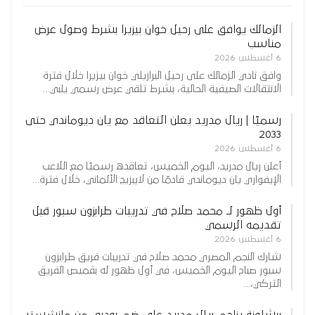
الزمالك يوافق على رحيل خوان بيزيرا بشرط وصول عرض
مناسب
6 أغسطس 2026
وافق نادي الزمالك على رحيل البرازيلي خوان بيزيرا خلال فترة
الانتقالات الصيفية الحالية، بشرط تلقي عرض رسمي يلبي…
رسميًا | ريال مدريد يعلن التعاقد مع يان ديوماندي حتى
2033
6 أغسطس 2026
أعلن ريال مدريد، اليوم الخميس، تعاقده رسميًا مع اللاعب
الإيفواري يان ديوماندي قادمًا من لايبزيج الألماني، خلال فترة…
أول ظهور لـ محمد صلاح في تدريبات طرابزون سبور قبل
تقديمه الرسمي
6 أغسطس 2026
شارك النجم المصري محمد صلاح في تدريبات فريق طرابزون
سبور صباح اليوم الخميس، في أول ظهور له بقميص الفريق
التركي،…
برشلونة يزاحم ريال مدريد على ضم رودري من مانشستر