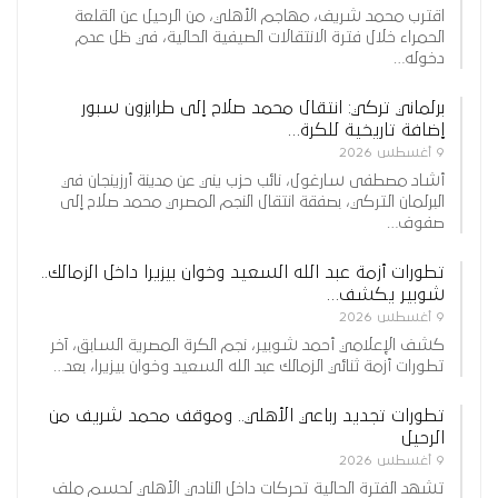
اقترب محمد شريف، مهاجم الأهلي، من الرحيل عن القلعة
الحمراء خلال فترة الانتقالات الصيفية الحالية، في ظل عدم
دخوله…
برلماني تركي: انتقال محمد صلاح إلى طرابزون سبور
إضافة تاريخية للكرة…
9 أغسطس 2026
أشاد مصطفى سارغول، نائب حزب يني عن مدينة أرزينجان في
البرلمان التركي، بصفقة انتقال النجم المصري محمد صلاح إلى
صفوف…
تطورات أزمة عبد الله السعيد وخوان بيزيرا داخل الزمالك..
شوبير يكشف…
9 أغسطس 2026
كشف الإعلامي أحمد شوبير، نجم الكرة المصرية السابق، آخر
تطورات أزمة ثنائي الزمالك عبد الله السعيد وخوان بيزيرا، بعد…
تطورات تجديد رباعي الأهلي.. وموقف محمد شريف من
الرحيل
9 أغسطس 2026
تشهد الفترة الحالية تحركات داخل النادي الأهلي لحسم ملف