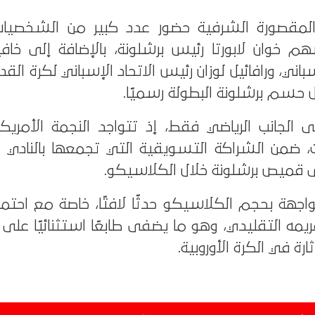
لمقصورة الشرفية حضور عدد كبير من الشخصيات 
 خوان لابورتا رئيس برشلونة، بالإضافة إلى خافي
باني، ورافائيل لوزان رئيس الاتحاد الإسباني لكرة القد
 حسم برشلونة البطولة رسميًا.
مدرجات، ضمن الشراكة التسويقية التي تجمعها بالنادي ا
 قميص برشلونة خلال الكلاسيكو.
واجهة بحجم الكلاسيكو حدثًا لافتًا، خاصة مع احتما
ريمه التقليدي، وهو ما يضفى طابعًا استثنائيًا على
رة في الكرة الأوروبية.