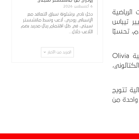
6 أغسطس 2026
الرياضية
دخل نادي برشلونة سباق التعاقد مع
الإسباني رودري، لاعب وسط مانشستر
ير تيباس
سيتي، في ظل اهتمام ريال مدريد بضم
م، تحسبًا
اللاعب خلال…
المزيد من الأخبار
ولن يقتصر الحضور على الجانب الرياضي فقط، إذ تتواجد النجمة الأمريكية Olivia
لكتالوني،
لية تتويج
 واحدة من