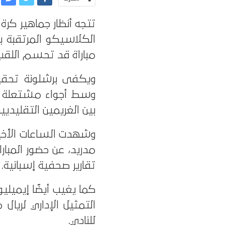
تتجه أنظار جماهير كر
الكلاسيكو المرتقبة ب
مباراة قد تحسم اللقب ر
ويكفى برشلونة تحقيق 
وسط أجواء مشتعلة وت
بين الغريمين التقليديين
وشهدت الساعات الأخيرة
مدريد، عن حضور المبار
تقارير صحفية إسبانية.
كما يغيب أيضًا إيميلي
التمثيل الإداري لريا
للنادي.