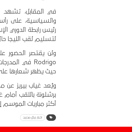
في المقابل، تشهد ا
والسياسية، على رأسهم
رئيس رابطة الدوري الإس
لتسليم لقب الليجا حال
Rodrigo في ال
حيث يظهر شعارها على
ويُعد غياب بيريز عن م
برشلونة باللقب أمام غ
أكثر مباريات الموسم إثا
اخبار ريال مدريد