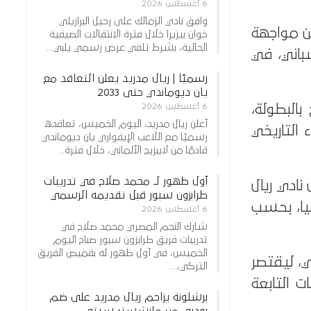
6 أغسطس 2026
وافق نادي الزمالك على رحيل البرازيلي
ن مواجهة
خوان بيزيرا خلال فترة الانتقالات الصيفية
الحالية، بشرط تلقي عرض رسمي يلبي…
باني، في
رسميًا | ريال مدريد يعلن التعاقد مع
يان ديوماندي حتى 2033
البطولة،
6 أغسطس 2026
أعلن ريال مدريد، اليوم الخميس، تعاقده
التاريخي
رسميًا مع اللاعب الإيفواري يان ديوماندي
قادمًا من لايبزيج الألماني، خلال فترة…
أول ظهور لـ محمد صلاح في تدريبات
نادي ريال
طرابزون سبور قبل تقديمه الرسمي
نيا، بحسب
6 أغسطس 2026
شارك النجم المصري محمد صلاح في
تدريبات فريق طرابزون سبور صباح اليوم
الخميس، في أول ظهور له بقميص الفريق
ي، ليقتصر
التركي،…
 التابعة
برشلونة يزاحم ريال مدريد على ضم
رودري من مانشستر سيتي