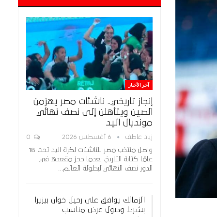
آخر الأخبار
إنجاز تاريخي.. ناشئات مصر يهزمن
الصين ويتأهلن إلى نصف نهائي
مونديال اليد
زياد عاطف
6 أغسطس 2026
0
واصل منتخب مصر للناشئات لكرة اليد تحت 18
عامًا كتابة التاريخ، بعدما حجز مقعده في
الدور نصف النهائي لبطولة العالم…
الزمالك يوافق على رحيل خوان بيزيرا
بشرط وصول عرض مناسب