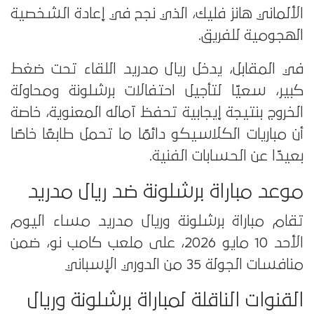
الألماني هانز فليك، الذي نجح في إعادة الشخصية
الهجومية للفريق.
في المقابل، يدخل ريال مدريد اللقاء تحت ضغط
كبير، سعيًا لتأجيل احتفالات برشلونة ومحاولة
الخروج بنتيجة إيجابية تحفظ آماله المعنوية، خاصة
أن مباريات الكلاسيكو دائمًا ما تحمل طابعًا خاصًا
بعيدًا عن الحسابات الفنية.
موعد مباراة برشلونة ضد ريال مدريد
تقام مباراة برشلونة وريال مدريد مساء اليوم
الأحد 10 مايو 2026، على ملعب كامب نو، ضمن
منافسات الجولة 35 من الدوري الإسباني
القنوات الناقلة لمباراة برشلونة وريال