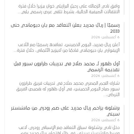
وافق نادي الزمالك على رحيل البرازيلي خوان بيزيرا خلال فترة
الانتقالات الصيفية الحالية، بشرط تلقي عرض رسمي يلبي…
رسميًا | ريال مدريد يعلن التعاقد مع يان ديوماندي حتى
2033
6 أغسطس 2026
أعلن ريال مدريد، اليوم الخميس، تعاقده رسميًا مع اللاعب
الإيفواري يان ديوماندي قادمًا من لايبزيج الألماني، خلال فترة…
أول ظهور لـ محمد صلاح في تدريبات طرابزون سبور قبل
تقديمه الرسمي
6 أغسطس 2026
شارك النجم المصري محمد صلاح في تدريبات فريق طرابزون
سبور صباح اليوم الخميس، في أول ظهور له بقميص الفريق
التركي،…
برشلونة يزاحم ريال مدريد على ضم رودري من مانشستر
سيتي
6 أغسطس 2026
دخل نادي برشلونة سباق التعاقد مع الإسباني رودري، لاعب
وسط مانشستر سيتي، في ظل اهتمام ريال مدريد بضم