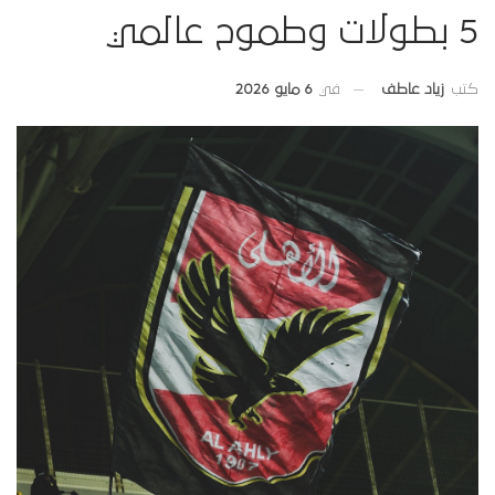
5 بطولات وطموح عالمي
في
6 مايو 2026
كتب
زياد عاطف