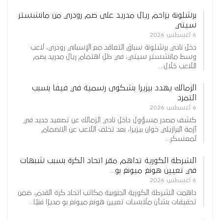
برشلونة يزاحم ريال مدريد على ضم رودري من مانشستر
سيتي
6 أغسطس 2026
دخل نادي برشلونة سباق التعاقد مع الإسباني رودري، لاعب
وسط مانشستر سيتي، في ظل اهتمام ريال مدريد بضم
اللاعب خلال…
الزمالك يهدد بيزيرا بشكوى رسمية في فيفا بسبب
التمرد
6 أغسطس 2026
كشف مصدر مسؤول داخل نادي الزمالك عن تصعيد جديد في
أزمة البرازيلي خوان بيزيرا، بعد تخلف اللاعب عن الانضمام
لمعسكر…
الشرطة الكورية تداهم مقر اتحاد الكرة بسبب شبهات
في تعيين هونغ ميونغ بو…
6 أغسطس 2026
داهمت الشرطة الكورية الجنوبية مكاتب اتحاد كرة القدم، ضمن
تحقيقات بشأن ملابسات تعيين هونغ ميونغ بو مديرًا فنيًا…