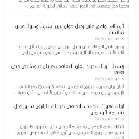
واصل منتخب مصر للناشئات لكرة اليد تحت 18 عامًا كتابة التاريخ،
بعدما حجز مقعده في الدور نصف النهائي لبطولة العالم…
الزمالك يوافق على رحيل خوان بيزيرا بشرط وصول عرض
مناسب
6 أغسطس 2026
وافق نادي الزمالك على رحيل البرازيلي خوان بيزيرا خلال فترة
الانتقالات الصيفية الحالية، بشرط تلقي عرض رسمي يلبي…
رسميًا | ريال مدريد يعلن التعاقد مع يان ديوماندي حتى
2033
6 أغسطس 2026
أعلن ريال مدريد، اليوم الخميس، تعاقده رسميًا مع اللاعب
الإيفواري يان ديوماندي قادمًا من لايبزيج الألماني، خلال فترة…
أول ظهور لـ محمد صلاح في تدريبات طرابزون سبور قبل
تقديمه الرسمي
6 أغسطس 2026
شارك النجم المصري محمد صلاح في تدريبات فريق طرابزون
سبور صباح اليوم الخميس، في أول ظهور له بقميص الفريق
التركي،…