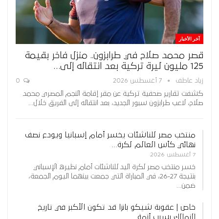
آخر الأخبار
قصر محمد صلاح في طرابزون.. منزل فاخر بقيمة
125 مليون ليرة تركية بعد انتقاله إلى…
زياد عاطف
7 أغسطس 2026
0
كشفت تقارير صحفية تركية عن مقر إقامة النجم المصري محمد
صلاح، لاعب طرابزون سبور الجديد، بعد انتقاله إلى الفريق خلال…
منتخب مصر للناشئات يخسر أمام إسبانيا ويودع نصف
نهائي كأس العالم لكرة…
7 أغسطس 2026
خسر منتخب مصر لكرة اليد للناشئات أمام نظيره الإسباني
بنتيجة 27-26، في المباراة التي جمعت بينهما اليوم الجمعة،
ضمن…
خاص | عقوبة شيكو بانزا قد تكون الأكبر في تاريخ
الزمالك بسبب أزمة…